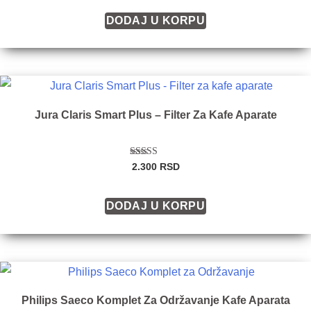
DODAJ U KORPU
Jura Claris Smart Plus – Filter Za Kafe Aparate
Ocenjeno sa
2.300
RSD
5.00
od 5
DODAJ U KORPU
Philips Saeco Komplet Za Održavanje Kafe Aparata