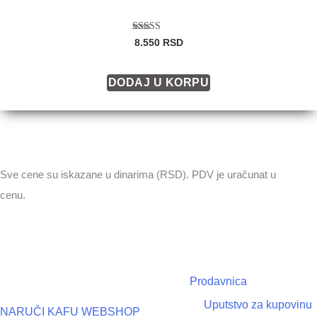
Ocenjeno sa
8.550
RSD
5.00
od 5
DODAJ U KORPU
Sve cene su iskazane u dinarima (RSD). PDV je uračunat u
cenu.
Prodavnica
Uputstvo za kupovinu
NARUČI KAFU WEBSHOP