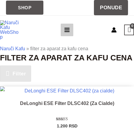
Pređi
PONUDE
SHOP
na
sadržaj
Naruči Kafu
»
filter za aparat za kafu cena
FILTER ZA APARAT ZA KAFU CENA
Filter
DeLonghi ESE Filter DLSC402 (za Cialde)
Ocenjeno sa
1.200
RSD
5.00
od 5