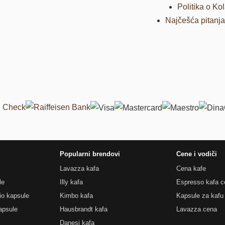
Politika o Ko
Najčešća pitanj
Popularni brendovi
Cene i vodiči
Lavazza kafa
Cena kafe
le
Illy kafa
Espresso kafa c
o kapsule
Kimbo kafa
Kapsule za kafu
apsule
Hausbrandt kafa
Lavazza cena
Danesi kafa