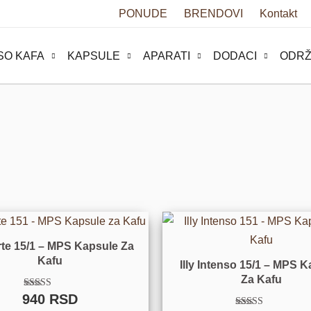
PONUDE
BRENDOVI
Kontakt
SO KAFA
KAPSULE
APARATI
DODACI
ODRŽ
orte 15/1 – MPS Kapsule Za
Kafu
Illy Intenso 15/1 – MPS 
Za Kafu
940
RSD
Ocenjeno sa
5.00