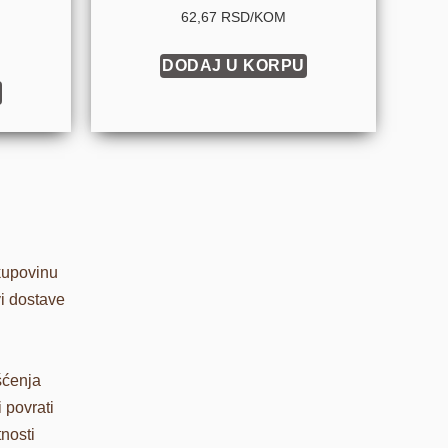
od 5
62,67 RSD/KOM
DODAJ U KORPU
kupovinu
vi dostave
šćenja
 povrati
tnosti