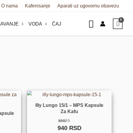
O nama
Kafenisanje
Aparati uz ugovornu obavezu
Pretraga
AVANJE
VODA
ČAJ
Illy Lungo 15/1 – MPS Kapsule
Za Kafu
Kapsule
940
RSD
Ocenjeno sa
4.88