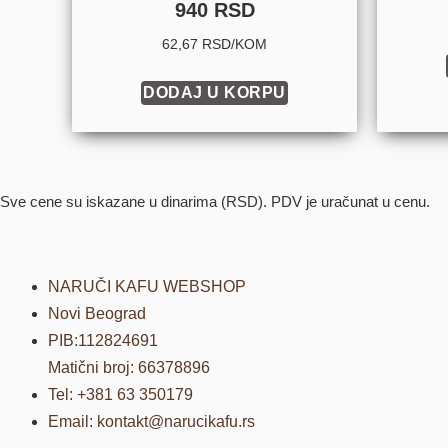
940
RSD
Ocenjeno sa
4.94
od 5
62,67 RSD/KOM
DODAJ U KORPU
Sve cene su iskazane u dinarima (RSD). PDV je uračunat u cenu.
NARUČI KAFU WEBSHOP
Novi Beograd
PIB:112824691
Matični broj: 66378896
Tel: +381 63 350179
Email: kontakt@narucikafu.rs