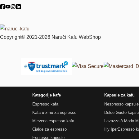
Copyright© 2021-2026 Naruči Kafu WebShop
Kategorije kafe
Kapsule za kafu
Espresso kafa
Nespresso kapsule
Kafa u zrnu za espresso
Dolce Gusto kapsu
Mlevena espresso kafa
Lavazza A Modo Mi
Cialde za espresso
Illy IperEspresso k
Espresso kapsule