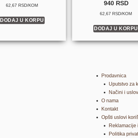
od 5
940
RSD
Ocenjeno sa
62,67 RSD/KOM
4.92
od 5
62,67 RSD/KOM
DODAJ U KORPU
DODAJ U KORPU
Prodavnica
Uputstvo za 
Načini i uslo
O nama
Kontakt
Opšti uslovi kori
Reklamacije i
Politika priva