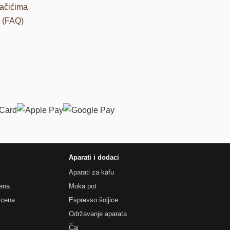
lačićima
a (FAQ)
Aparati i dodaci
Aparati za kafu
ena
Moka pot
 cena
Espresso šoljice
Održavanje aparata
Čaj