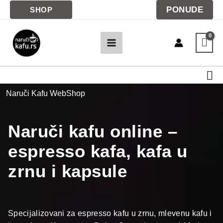
Pređi
PONUDE
SHOP
na
sadržaj
Pre
Naruči Kafu WebShop
Naruči kafu online –
espresso kafa, kafa u
zrnu i kapsule
Specijalizovani za espresso kafu u zrnu, mlevenu kafu i