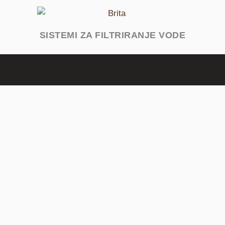
SISTEMI ZA FILTRIRANJE VODE
Zašto odabrati Naruči Kafu?
Besplatna isporuka
Besplatna dostava važi za porudžbine
vrednosti veće od 5.000 dinara.