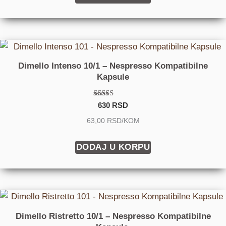
Dimello Intenso 10/1 – Nespresso Kompatibilne
Kapsule
Ocenjeno
630
RSD
sa
3.50
63,00 RSD/KOM
od 5
DODAJ U KORPU
Dimello Ristretto 10/1 – Nespresso Kompatibilne