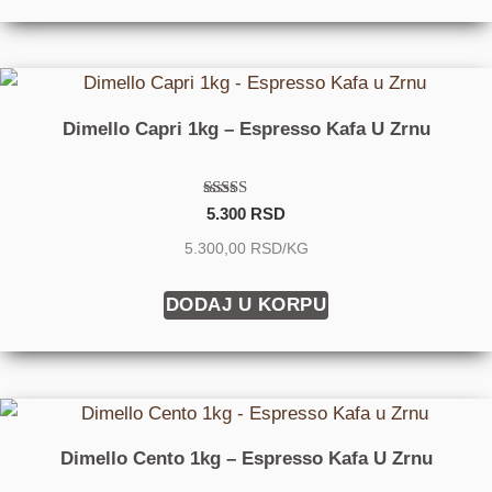
Dimello Capri 1kg – Espresso Kafa U Zrnu
Ocenjeno sa
5.300
RSD
5.00
od 5
5.300,00 RSD/KG
DODAJ U KORPU
Dimello Cento 1kg – Espresso Kafa U Zrnu