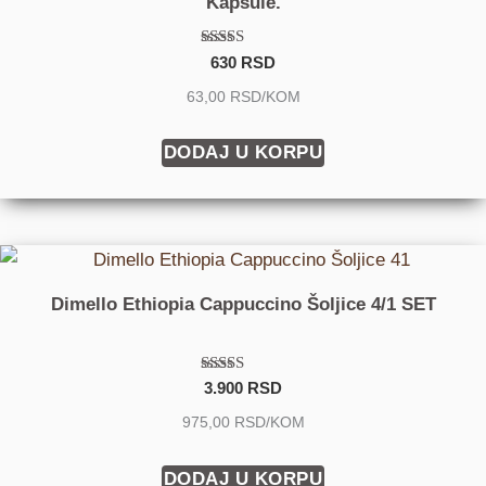
Kapsule.
Ocenjeno
630
RSD
sa
4.50
63,00 RSD/KOM
od 5
DODAJ U KORPU
Dimello Ethiopia Cappuccino Šoljice 4/1 SET
Ocenjeno sa
3.900
RSD
5.00
od 5
975,00 RSD/KOM
DODAJ U KORPU