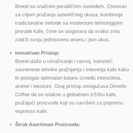
Brend sa snažnim porodičnim nasleđem. Osnovan
sa ciljem pružanja autentičnog ukusa, kombinuje
tradicionalne metode sa modernom tehnologijom
prerade kafe, čime se osigurava da svako zrno
zadrži svoju jedinstvenu aromu i pun ukus.
Inovativan Pristup:
Brend ulaže u istraživanje i razvoj, koristeći
savremene tehnike pražnjenja i mlevenja kafe kako
bi postigao optimalan balans između intenziteta,
arome i teksture. Ovaj pristup omogućava Dimello
Coffee da se istakne u globalnom tržištu kafe,
pružajući proizvode koji su savršeni za pripremu
espresso kafe.
Širok Asortiman Proizvoda: