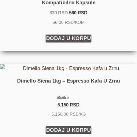
Kompatibilne Kapsule
630
RSD
560
RSD
56,00 RSD/KOM
DODAJ U KORPU
Dimello Siena 1kg – Espresso Kafa U Zrnu
Ocenjeno sa
5.150
RSD
5.00
od 5
5.150,00 RSD/KG
DODAJ U KORPU