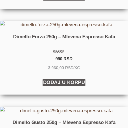
Dimello Forza 250g – Mlevena Espresso Kafa
Ocenjeno
990
RSD
sa
4.60
3.960,00 RSD/KG
od 5
DODAJ U KORPU
Dimello Gusto 250g – Mlevena Espresso Kafa