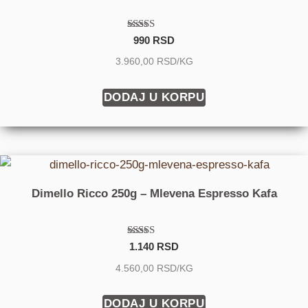
Ocenjeno
990
RSD
sa
4.67
3.960,00 RSD/KG
od 5
DODAJ U KORPU
Dimello Ricco 250g – Mlevena Espresso Kafa
Ocenjeno sa
1.140
RSD
5.00
od 5
4.560,00 RSD/KG
DODAJ U KORPU