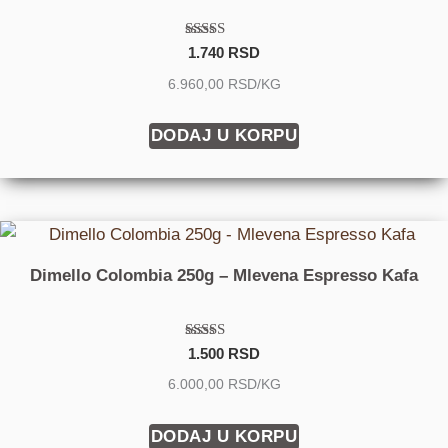
Ocenjeno
1.740
RSD
sa
4.60
6.960,00 RSD/KG
od 5
DODAJ U KORPU
Dimello Colombia 250g – Mlevena Espresso Kafa
Ocenjeno
1.500
RSD
sa
3.00
6.000,00 RSD/KG
od 5
DODAJ U KORPU