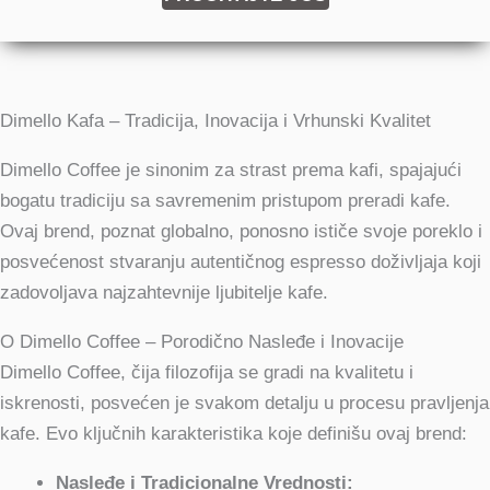
Dimello Kafa – Tradicija, Inovacija i Vrhunski Kvalitet
Dimello Coffee je sinonim za strast prema kafi, spajajući
bogatu tradiciju sa savremenim pristupom preradi kafe.
Ovaj brend, poznat globalno, ponosno ističe svoje poreklo i
posvećenost stvaranju autentičnog espresso doživljaja koji
zadovoljava najzahtevnije ljubitelje kafe.
O Dimello Coffee – Porodično Nasleđe i Inovacije
Dimello Coffee, čija filozofija se gradi na kvalitetu i
iskrenosti, posvećen je svakom detalju u procesu pravljenja
kafe. Evo ključnih karakteristika koje definišu ovaj brend:
Nasleđe i Tradicionalne Vrednosti: