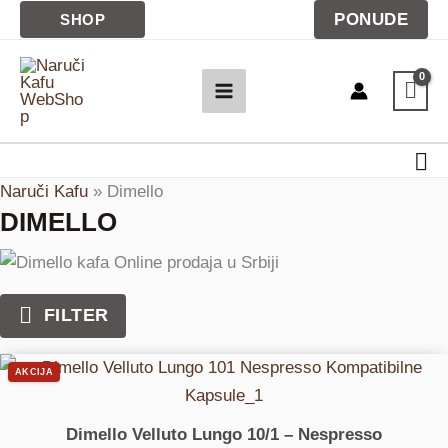
Pređi
PONUDE
SHOP
na
sadržaj
Pre
Naruči Kafu
»
Dimello
DIMELLO
FILTER
Originalna
Trenutna
AKCIJA
cena
cena
je
je:
bila:
560 RSD.
Dimello Velluto Lungo 10/1 – Nespresso
630 RSD.