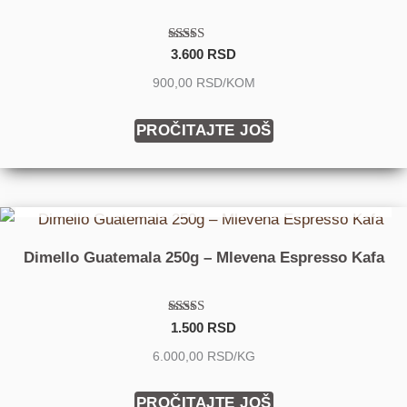
Ocenjeno sa
3.600
RSD
5.00
od 5
900,00 RSD/KOM
PROČITAJTE JOŠ
DOLAZIM USKORO
Dimello Guatemala 250g – Mlevena Espresso Kafa
Ocenjeno sa
1.500
RSD
5.00
od 5
6.000,00 RSD/KG
PROČITAJTE JOŠ