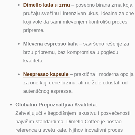
Dimello kafa u zrnu
– posebno birana zrna koja
pružaju svežinu i intenzivan ukus, idealna za one
koji vole da sami mlevenjem kontrolišu proces
pripreme.
Mlevena espresso kafa
– savršeno rešenje za
brzu pripremu, bez kompromisa u pogledu
kvaliteta.
Nespresso kapsule
– praktična i moderna opcija
za one koji cene brzinu, ali ne žele odustati od
autentičnog espressa.
Globalno Prepoznatljiva Kvaliteta:
Zahvaljujući višegodišnjem iskustvu i posvećenosti
najvišim standardima, Dimello Coffee je postao
referenca u svetu kafe. Njihov inovativni proces