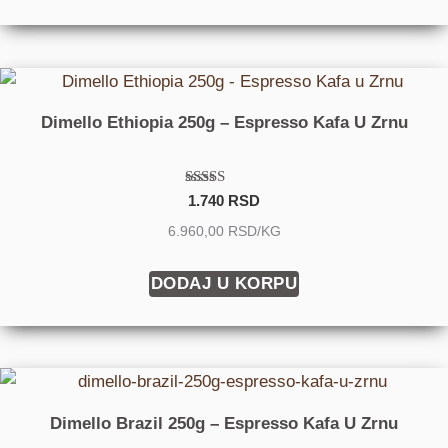
Dimello Ethiopia 250g – Espresso Kafa U Zrnu
Ocenjeno sa
1.740
RSD
5.00
od 5
6.960,00 RSD/KG
DODAJ U KORPU
Dimello Brazil 250g – Espresso Kafa U Zrnu