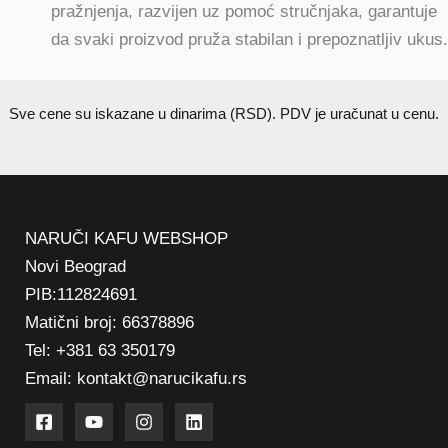
pražnjenja, razvijen uz pomoć stručnjaka, garantuje
da svaki proizvod pruža stabilan i prepoznatljiv ukus.
Sve cene su iskazane u dinarima (RSD). PDV je uračunat u cenu.
NARUČI KAFU WEBSHOP
Novi Beograd
PIB:112824691
Matični broj: 66378896
Tel: +381 63 350179
Email: kontakt@narucikafu.rs