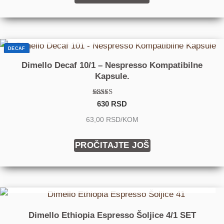
DOLAZIM USKORO
DECAF
Dimello Decaf 10/1 – Nespresso Kompatibilne
Kapsule.
Ocenjeno sa
630
RSD
5.00
od 5
63,00 RSD/KOM
PROČITAJTE JOŠ
DOLAZIM USKORO
Dimello Ethiopia Espresso Šoljice 4/1 SET