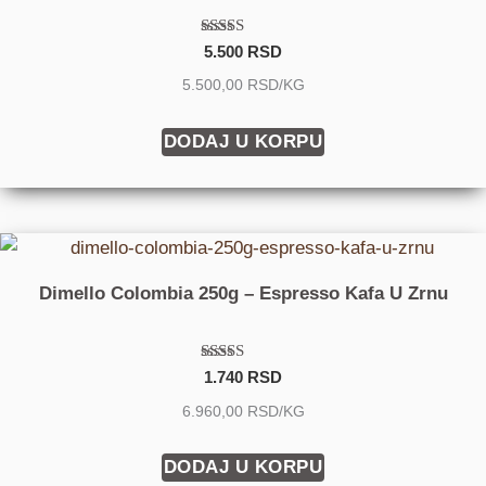
Ocenjeno
5.500
RSD
sa
4.00
5.500,00 RSD/KG
od 5
DODAJ U KORPU
Dimello Colombia 250g – Espresso Kafa U Zrnu
Ocenjeno
1.740
RSD
sa
4.75
6.960,00 RSD/KG
od 5
DODAJ U KORPU