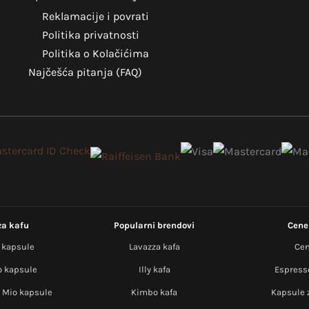
Reklamacije i povrati
Politika privatnosti
Politika o Kolačićima
Najčešća pitanja (FAQ)
za kafu
Popularni brendovi
Cene 
 kapsule
Lavazza kafa
Cen
o kapsule
Illy kafa
Espress
 Mio kapsule
Kimbo kafa
Kapsule 