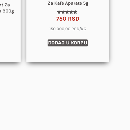
Za Kafe Aparate 5g
nt Za
a 900g
750
RSD
Ocenjeno
sa
4.82
150.000,00 RSD/KG
od 5
DODAJ U KORPU