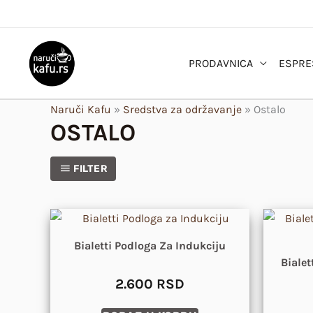
Pređi
na
sadržaj
PRODAVNICA
ESPRE
Naruči Kafu
»
Sredstva za održavanje
»
Ostalo
OSTALO
FILTER
Bialetti Podloga Za Indukciju
Bialet
2.600
RSD