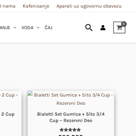
O nama
Kafenisanje
Aparati uz ugovornu obavezu
Pretraga
ANJE
VODA
ČAJ
o 2 Cup
Bialetti Set Gumica + Sito 3/4
Cup – Rezervni Deo
Ocenjeno