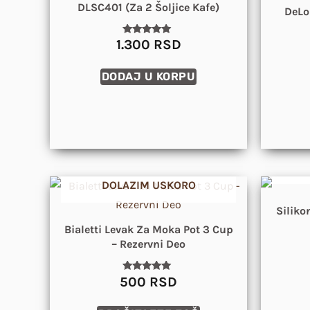
DLSC401 (za 2 Šoljice Kafe)
DeLo
1.300
RSD
Ocenjeno
sa
5.00
od 5
DODAJ U KORPU
DOLAZIM USKORO
Siliko
Bialetti Levak Za Moka Pot 3 Cup
– Rezervni Deo
500
RSD
Ocenjeno
sa
5.00
od 5