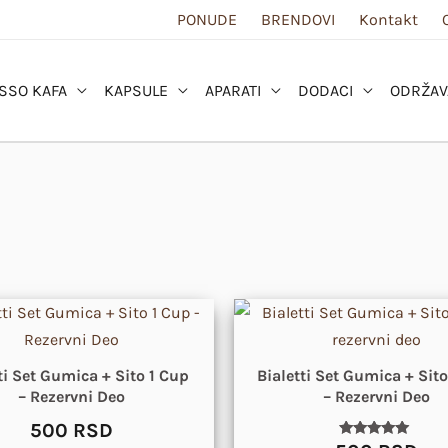
PONUDE
BRENDOVI
Kontakt
SSO KAFA
KAPSULE
APARATI
DODACI
ODRŽAV
ti Set Gumica + Sito 1 Cup
Bialetti Set Gumica + Sit
– Rezervni Deo
– Rezervni Deo
500
RSD
Ocenjeno