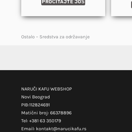
PROČITAJTE JOŠ
Ostalo – Sredstva za održavanje
NARUČI KAFU WEBSHOP
Novi Beograd
PIB:112824691
Matični broj: 66378896
Tel: +381 63 350179
Email: kontakt@narucikafu.rs