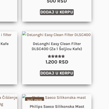
500
RSD
sa
5.00
od 5
DODAJ U KORPU
 Kafe
DeLonghi Easy Clean Filter
DLSC400 (za 1 Šoljicu Kafe)
1.200
RSD
Ocenjeno
sa
5.00
od 5
DODAJ U KORPU
NAŠ IZBOR
Philips Saeco Silikonska Mast