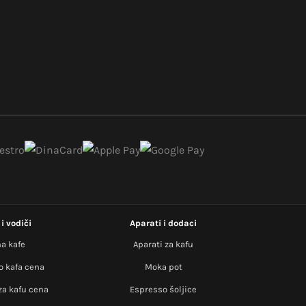
i vodiči
Aparati i dodaci
a kafe
Aparati za kafu
o kafa cena
Moka pot
za kafu cena
Espresso šoljice