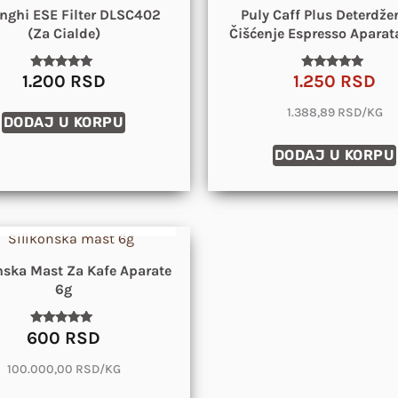
nghi ESE Filter DLSC402
Puly Caff Plus Deterdže
(za Cialde)
Čišćenje Espresso Aparat
1.200
RSD
1.250
RSD
Ocenjeno
Ocenjeno
sa
sa
5.00
5.00
1.388,89 RSD/KG
od 5
od 5
DODAJ U KORPU
DODAJ U KORPU
DOLAZIM USKORO
nska Mast Za Kafe Aparate
6g
600
RSD
Ocenjeno
sa
4.81
100.000,00 RSD/KG
od 5