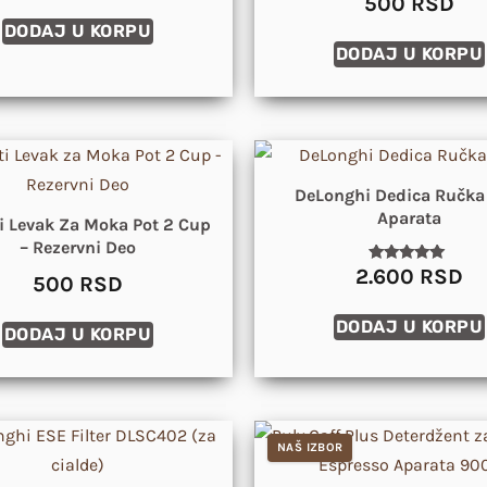
500
RSD
sa
5.00
DODAJ U KORPU
od 5
DODAJ U KORPU
DeLonghi Dedica Ručka
Aparata
ti Levak Za Moka Pot 2 Cup
– Rezervni Deo
2.600
RSD
Ocenjeno
500
RSD
sa
5.00
od 5
DODAJ U KORPU
DODAJ U KORPU
NAŠ IZBOR