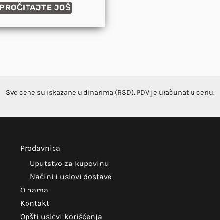
PROČITAJTE JOŠ
Sve cene su iskazane u dinarima (RSD). PDV je uračunat u cenu.
Prodavnica
Uputstvo za kupovinu
Načini i uslovi dostave
O nama
Kontakt
Opšti uslovi korišćenja