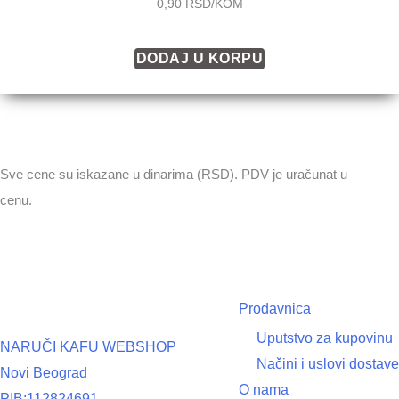
0,90 RSD/KOM
DODAJ U KORPU
Sve cene su iskazane u dinarima (RSD). PDV je uračunat u
cenu.
Prodavnica
Uputstvo za kupovinu
NARUČI KAFU WEBSHOP
Načini i uslovi dostave
Novi Beograd
O nama
PIB:112824691