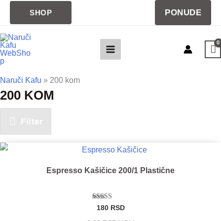
Pređi
PONUDE
SHOP
na
sadržaj
Naruči Kafu
»
200 kom
200 KOM
Filter
Espresso Kašičice 200/1 Plastične
Ocenjeno sa
180
RSD
4.91
od 5