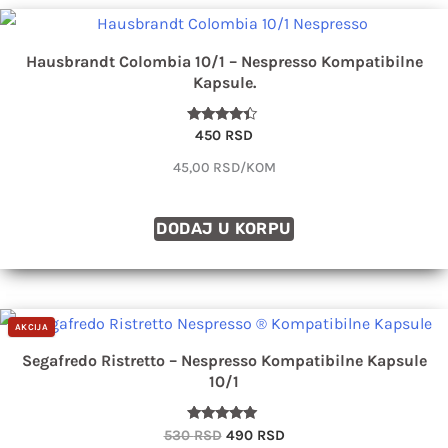
Hausbrandt Colombia 10/1 – Nespresso Kompatibilne
Kapsule.
Ocenjeno
450
RSD
sa
4.17
45,00 RSD/KOM
od 5
DODAJ U KORPU
Originalna
Trenutna
AKCIJA
cena
cena
je
je:
Segafredo Ristretto – Nespresso Kompatibilne Kapsule
bila:
490 RSD.
10/1
530 RSD.
Ocenjeno
530
RSD
490
RSD
sa