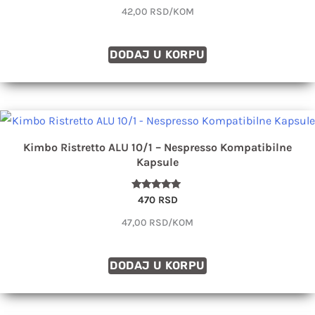
4.88
42,00 RSD/KOM
od 5
DODAJ U KORPU
Kimbo Ristretto ALU 10/1 – Nespresso Kompatibilne
Kapsule
Ocenjeno
470
RSD
sa
4.75
47,00 RSD/KOM
od 5
DODAJ U KORPU