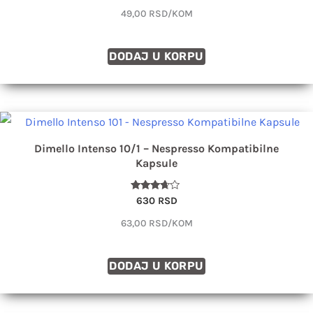
4.88
49,00 RSD/KOM
od 5
DODAJ U KORPU
Dimello Intenso 10/1 – Nespresso Kompatibilne
Kapsule
Ocenjeno
630
RSD
sa
3.50
63,00 RSD/KOM
od 5
DODAJ U KORPU
DOLAZIM USKORO