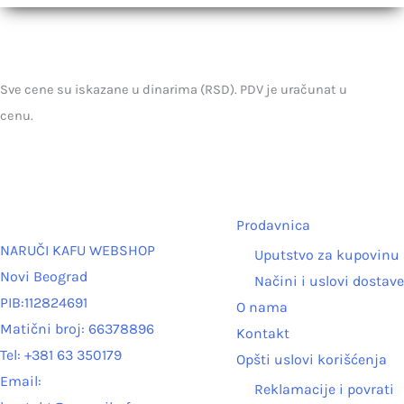
Sve cene su iskazane u dinarima (RSD). PDV je uračunat u
cenu.
Prodavnica
NARUČI KAFU WEBSHOP
Uputstvo za kupovinu
Novi Beograd
Načini i uslovi dostave
PIB:112824691
O nama
Matični broj: 66378896
Kontakt
Tel: +381 63 350179
Opšti uslovi korišćenja
Email:
Reklamacije i povrati