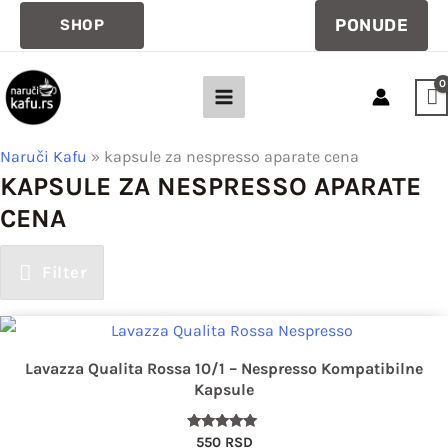
Pređi
PONUDE
SHOP
na
sadržaj
Naruči Kafu
»
kapsule za nespresso aparate cena
KAPSULE ZA NESPRESSO APARATE
CENA
Filter
Lavazza Qualita Rossa 10/1 – Nespresso Kompatibilne
Kapsule
Ocenjeno
550
RSD