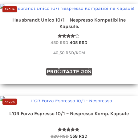
Originalna
Trenutna
AKCIJA
cena
cena
je
je:
Hausbrandt Unico 10/1 – Nespresso Kompatibilne
bila:
405 RSD.
Kapsule.
450 RSD.
Ocenjeno
450
RSD
405
RSD
sa
3.86
40,50 RSD/KOM
od 5
PROČITAJTE JOŠ
DOLAZIM USKORO
Originalna
Trenutna
AKCIJA
cena
cena
je
je:
L’OR Forza Espresso 10/1 – Nespresso Komp. Kapsule
bila:
558 RSD.
620 RSD.
Ocenjeno
620
RSD
558
RSD