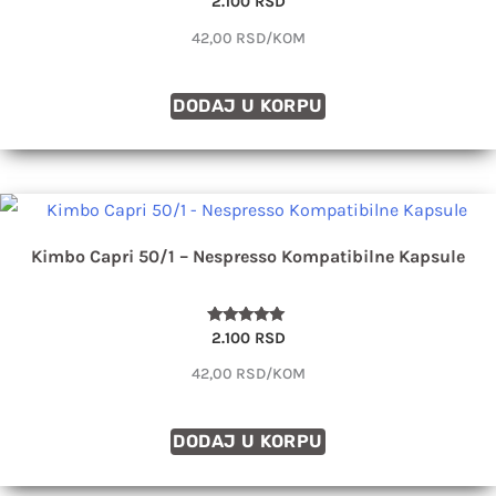
2.100
RSD
sa
4.77
42,00 RSD/KOM
od 5
DODAJ U KORPU
Kimbo Capri 50/1 – Nespresso Kompatibilne Kapsule
Ocenjeno
2.100
RSD
sa
4.89
42,00 RSD/KOM
od 5
DODAJ U KORPU