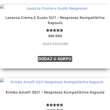
Lavazza Crema E Gusto 10/1 – Nespresso Kompatibilne
Kapsule
Ocenjeno
550
RSD
sa
4.74
55,00 RSD/KOM
od 5
DODAJ U KORPU
Kimbo Amalfi 50/1 – Nespresso Kompatibilne Kapsule
Ocenjeno