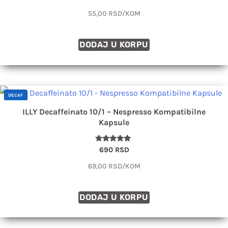
sa
4.80
55,00 RSD/KOM
od 5
DODAJ U KORPU
DECAF
ILLY Decaffeinato 10/1 – Nespresso Kompatibilne
Kapsule
Ocenjeno
690
RSD
sa
5.00
69,00 RSD/KOM
od 5
DODAJ U KORPU