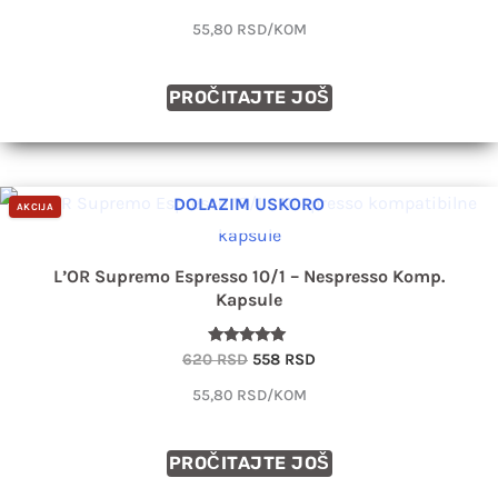
sa
5.00
55,80 RSD/KOM
od 5
PROČITAJTE JOŠ
Originalna
Trenutna
DOLAZIM USKORO
AKCIJA
cena
cena
je
je:
bila:
558 RSD.
620 RSD.
L’OR Supremo Espresso 10/1 – Nespresso Komp.
Kapsule
Ocenjeno
620
RSD
558
RSD
sa
5.00
55,80 RSD/KOM
od 5
PROČITAJTE JOŠ