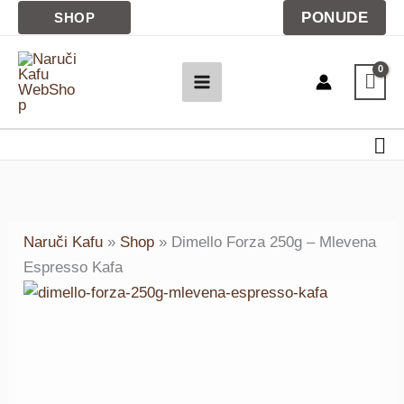
250g
Pređi
PONUDE
SHOP
-
na
Mlevena
sadržaj
Espresso
Kafa
količina
Pre
Naruči Kafu
»
Shop
»
Dimello Forza 250g – Mlevena
Espresso Kafa
Dimello
Forza
250g
-
Mlevena