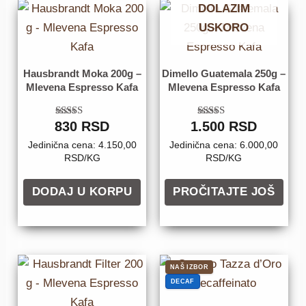
DOLAZIM
USKORO
Hausbrandt Moka 200g –
Dimello Guatemala 250g –
Mlevena Espresso Kafa
Mlevena Espresso Kafa
830
Ocenjeno
RSD
1.500
Ocenjeno sa
RSD
sa
5.00
4.80
od 5
Jedinična cena: 4.150,00
Jedinična cena: 6.000,00
od 5
RSD/KG
RSD/KG
DODAJ U KORPU
PROČITAJTE JOŠ
NAŠ IZBOR
DECAF