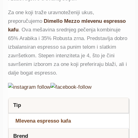
Za one koji traže uravnoteženiji ukus,
preporučujemo
Dimello Mezzo mlevenu espresso
kafu
.
Ova mešavina srednjeg pečenja kombinuje
65% Arabika i 35% Robusta zrna. Predstavlja dobro
izbalansiran espresso sa punim telom i slatkim
završetkom.
Stepen intenziteta je 4, što je čini
savršenim izborom za one koji preferiraju blaži, ali i
dalje bogat espresso.
Tip
Mlevena espresso kafa
Brend