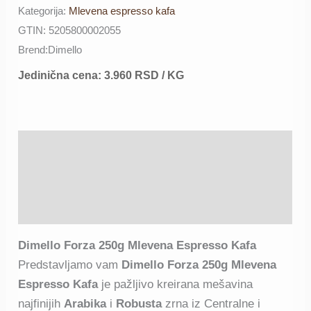
Kategorija:
Mlevena espresso kafa
GTIN:
5205800002055
Brend:
Dimello
Jedinična cena:
3.960
RSD
/ KG
Opis
Deklaracija proizvoda
Recenzije (5)
Dimello Forza 250g Mlevena Espresso Kafa
Predstavljamo vam
Dimello Forza 250g Mlevena
Espresso Kafa
je pažljivo kreirana mešavina
najfinijih
Arabika
i
Robusta
zrna iz Centralne i