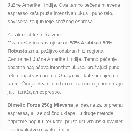
Južne Amerike i Indije.
Ova tamno pečena mlevena
espresso kafa pruža intenzivan ukus i puno telo,
savršena za ljubitelje snažnog espresa.
Karakteristike mešavine
Ova mešavina sastoji se od
50% Arabika
i
50%
Robusta
zrna, pažljivo odabranih iz regiona
Centralne i Južne Amerike i Indije.
Tamno pečenje
dodatno naglašava intenzitet ukusa, pružajući puno
telo i bogatstvo aroma.
Snaga ove kafe ocenjena je
sa 5. Čini je idealnim izborom za one koji preferiraju
jak i izražajan espresso.
​
Dimello Forza 250g Mlevena
je idealna za pripremu
espressa, ali se odlično uklapa i u druge metode
pripreme poput filter kafe, pružajući vrhunski kvalitet
i zadovoljstvo u svakoj šoljici.
​