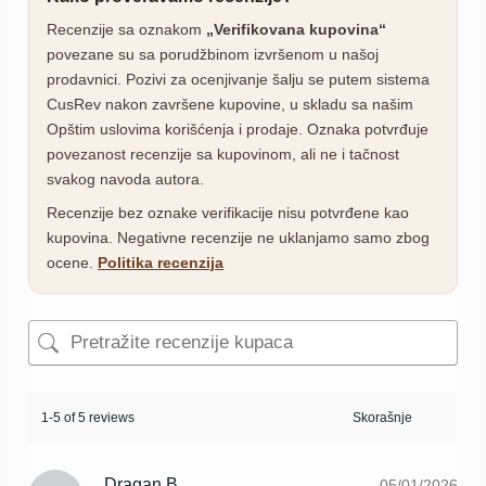
Recenzije sa oznakom
„Verifikovana kupovina“
povezane su sa porudžbinom izvršenom u našoj
prodavnici. Pozivi za ocenjivanje šalju se putem sistema
CusRev nakon završene kupovine, u skladu sa našim
Opštim uslovima korišćenja i prodaje. Oznaka potvrđuje
povezanost recenzije sa kupovinom, ali ne i tačnost
svakog navoda autora.
Recenzije bez oznake verifikacije nisu potvrđene kao
kupovina. Negativne recenzije ne uklanjamo samo zbog
ocene.
Politika recenzija
1-5 of 5 reviews
Dragan B.
05/01/2026