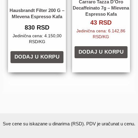
Carraro Tazza D’Oro
Decaffeinato 7g – Mlevena
Hausbrandt Filter 200 G –
Espresso Kafa
Mlevena Espresso Kafa
43
RSD
830
RSD
Jedinična cena: 6.142,86
Jedinična cena: 4.150,00
RSD/KG
RSD/KG
DODAJ U KORPU
DODAJ U KORPU
Sve cene su iskazane u dinarima (RSD). PDV je uračunat u cenu.