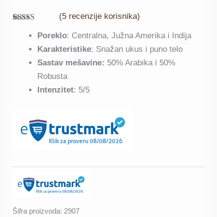
(
5
recenzije korisnika)
Ocenjeno
5
Poreklo
: Centralna, Južna Amerika i Indija
4.60
od 5
na osnovu
Karakteristike
: Snažan ukus i puno telo
ocena
kupaca
Sastav mešavine:
50% Arabika i 50%
Robusta
Intenzitet
: 5/5
Šifra proizvoda:
2907