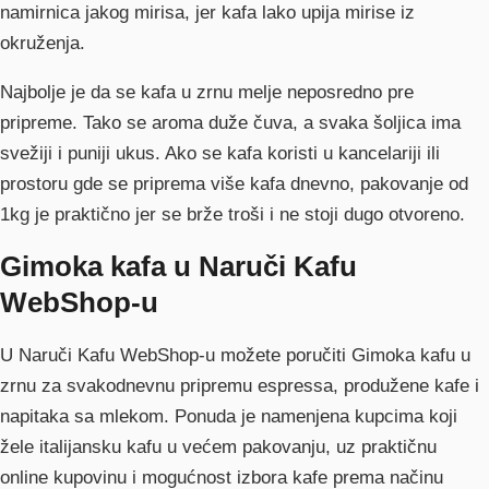
namirnica jakog mirisa, jer kafa lako upija mirise iz
okruženja.
Najbolje je da se kafa u zrnu melje neposredno pre
pripreme. Tako se aroma duže čuva, a svaka šoljica ima
svežiji i puniji ukus. Ako se kafa koristi u kancelariji ili
prostoru gde se priprema više kafa dnevno, pakovanje od
1kg je praktično jer se brže troši i ne stoji dugo otvoreno.
Gimoka kafa u Naruči Kafu
WebShop-u
U Naruči Kafu WebShop-u možete poručiti Gimoka kafu u
zrnu za svakodnevnu pripremu espressa, produžene kafe i
napitaka sa mlekom. Ponuda je namenjena kupcima koji
žele italijansku kafu u većem pakovanju, uz praktičnu
online kupovinu i mogućnost izbora kafe prema načinu