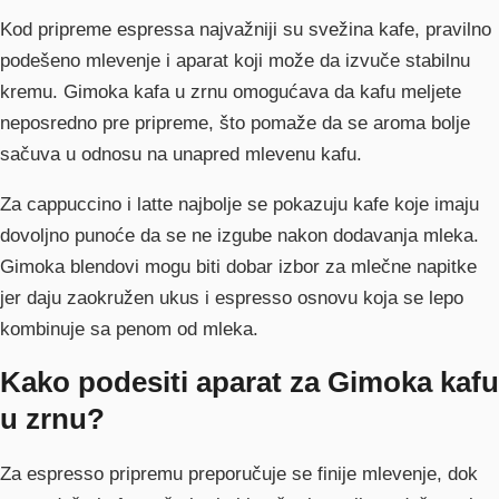
Kod pripreme espressa najvažniji su svežina kafe, pravilno
podešeno mlevenje i aparat koji može da izvuče stabilnu
kremu. Gimoka kafa u zrnu omogućava da kafu meljete
neposredno pre pripreme, što pomaže da se aroma bolje
sačuva u odnosu na unapred mlevenu kafu.
Za cappuccino i latte najbolje se pokazuju kafe koje imaju
dovoljno punoće da se ne izgube nakon dodavanja mleka.
Gimoka blendovi mogu biti dobar izbor za mlečne napitke
jer daju zaokružen ukus i espresso osnovu koja se lepo
kombinuje sa penom od mleka.
Kako podesiti aparat za Gimoka kafu
u zrnu?
Za espresso pripremu preporučuje se finije mlevenje, dok