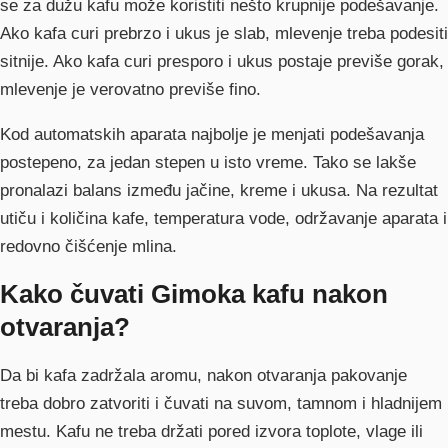
se za dužu kafu može koristiti nešto krupnije podešavanje.
Ako kafa curi prebrzo i ukus je slab, mlevenje treba podesiti
sitnije. Ako kafa curi presporo i ukus postaje previše gorak,
mlevenje je verovatno previše fino.
Kod automatskih aparata najbolje je menjati podešavanja
postepeno, za jedan stepen u isto vreme. Tako se lakše
pronalazi balans između jačine, kreme i ukusa. Na rezultat
utiču i količina kafe, temperatura vode, održavanje aparata i
redovno čišćenje mlina.
Kako čuvati Gimoka kafu nakon
otvaranja?
Da bi kafa zadržala aromu, nakon otvaranja pakovanje
treba dobro zatvoriti i čuvati na suvom, tamnom i hladnijem
mestu. Kafu ne treba držati pored izvora toplote, vlage ili