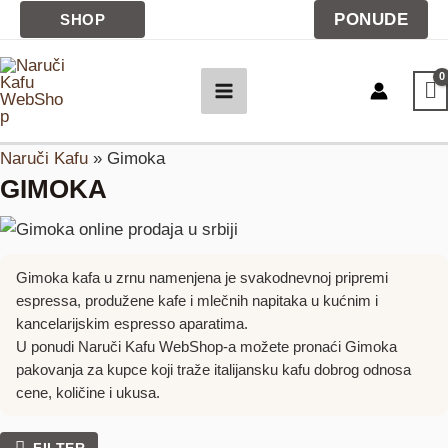
Pređi
PONUDE
SHOP
na
sadržaj
Naruči Kafu
»
Gimoka
GIMOKA
Gimoka kafa u zrnu namenjena je svakodnevnoj pripremi
espressa, produžene kafe i mlečnih napitaka u kućnim i
kancelarijskim espresso aparatima.
U ponudi Naruči Kafu WebShop-a možete pronaći Gimoka
pakovanja za kupce koji traže italijansku kafu dobrog odnosa
cene, količine i ukusa.