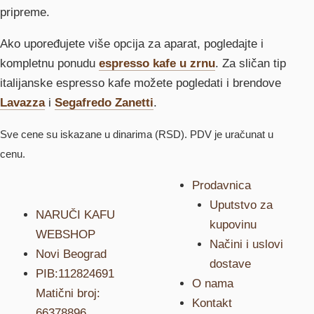
pripreme.
Ako upoređujete više opcija za aparat, pogledajte i
kompletnu ponudu
espresso kafe u zrnu
. Za sličan tip
italijanske espresso kafe možete pogledati i brendove
Lavazza
i
Segafredo Zanetti
.
Sve cene su iskazane u dinarima (RSD). PDV je uračunat u
cenu.
Prodavnica
Uputstvo za
NARUČI KAFU
kupovinu
WEBSHOP
Načini i uslovi
Novi Beograd
dostave
PIB:112824691
O nama
Matični broj:
Kontakt
66378896