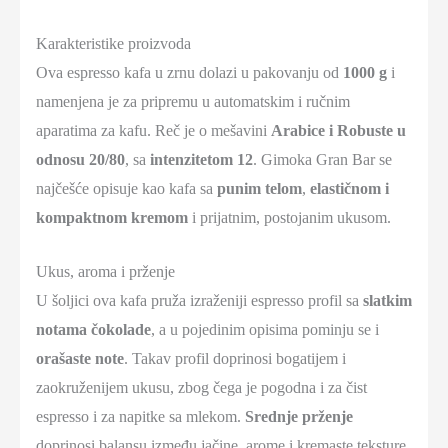
Karakteristike proizvoda
Ova espresso kafa u zrnu dolazi u pakovanju od
1000 g
i
namenjena je za pripremu u automatskim i ručnim
aparatima za kafu. Reč je o mešavini
Arabice i Robuste u
odnosu 20/80
, sa
intenzitetom 12
. Gimoka Gran Bar se
najčešće opisuje kao kafa sa
punim telom
,
elastičnom i
kompaktnom kremom
i prijatnim, postojanim ukusom.
Ukus, aroma i prženje
U šoljici ova kafa pruža izraženiji espresso profil sa
slatkim
notama čokolade
, a u pojedinim opisima pominju se i
orašaste note
. Takav profil doprinosi bogatijem i
zaokruženijem ukusu, zbog čega je pogodna i za čist
espresso i za napitke sa mlekom.
Srednje prženje
doprinosi balansu između jačine, arome i kremaste teksture,