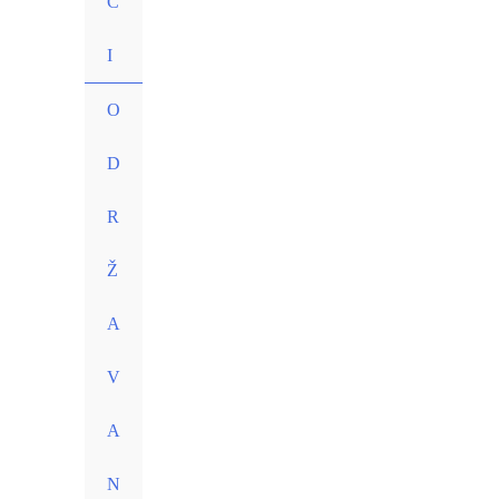
C
I
O
D
R
Ž
A
V
A
N