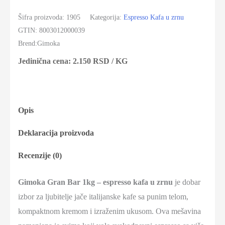
Šifra proizvoda:
1905
Kategorija:
Espresso Kafa u zrnu
GTIN:
8003012000039
Brend:
Gimoka
Jedinična cena:
2.150
RSD
/ KG
Opis
Deklaracija proizvoda
Recenzije (0)
Gimoka Gran Bar 1kg – espresso kafa u zrnu
je dobar
izbor za ljubitelje jače italijanske kafe sa punim telom,
kompaktnom kremom i izraženim ukusom. Ova mešavina