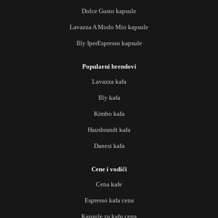
Dolce Gusto kapsule
Lavazza A Modo Mio kapsule
Illy IperEspresso kapsule
Popularni brendovi
Lavazza kafa
Illy kafa
Kimbo kafa
Hausbrandt kafa
Danesi kafa
Cene i vodiči
Cena kafe
Espresso kafa cena
Kapsule za kafu cena