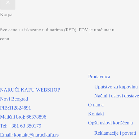
Korpa
Sve cene su iskazane u dinarima (RSD). PDV je uračunat u
cenu.
Prodavnica
Uputstvo za kupovinu
NARUČI KAFU WEBSHOP
Načini i uslovi dostave
Novi Beograd
O nama
PIB:112824691
Kontakt
Matični broj: 66378896
Opšti uslovi korišćenja
Tel: +381 63 350179
Reklamacije i povrati
Email: kontakt@narucikafu.rs