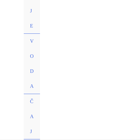
J
E
V
O
D
A
Č
A
J