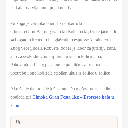
pa kafa ostavlja pun i prijatan utisak.
Za koga je Gimoka Gran Bar dobar izbor
Gimoka Gran Bar odgovara korisnicima koji vole jaču kafu
sa bogatom kremom i naglašenijim espresso karakterom.
Zbog većeg udela Robuste, dobar je izbor za jutarnju kafu,
ali i za svakodnevnu pripremu u većim količinama.
Pakovanje od 1 kg posebno je praktično za redovnu
upotrebu i one koji žele stabilan ukus iz šoljice u šoljicu.
Ako želite da probate još jednu jaču mešavinu iz iste linije,
pogledajte i
Gimoka Gran Festa 1kg – Espresso kafa u
zrnu
.
Tip