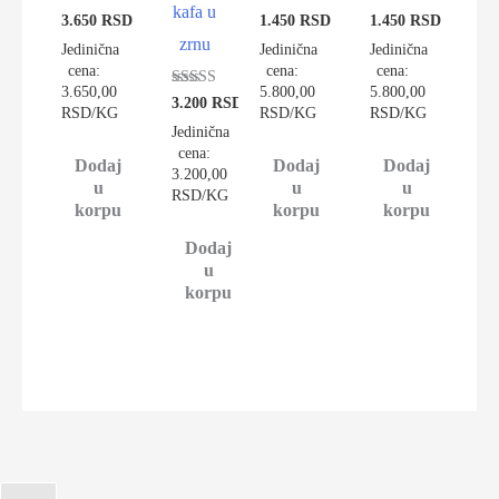
kafa u
Ocenjeno sa
Ocenjeno sa
Ocenjeno sa
3.650
RSD
1.450
RSD
1.450
RSD
4.89
4.91
5.00
zrnu
od 5
od 5
od 5
Jedinična
Jedinična
Jedinična
cena:
cena:
cena:
3.650,00
5.800,00
5.800,00
Ocenjeno sa
3.200
RSD
RSD/KG
RSD/KG
RSD/KG
4.70
od 5
Jedinična
cena:
Dodaj
Dodaj
Dodaj
3.200,00
u
u
u
RSD/KG
korpu
korpu
korpu
Dodaj
u
korpu