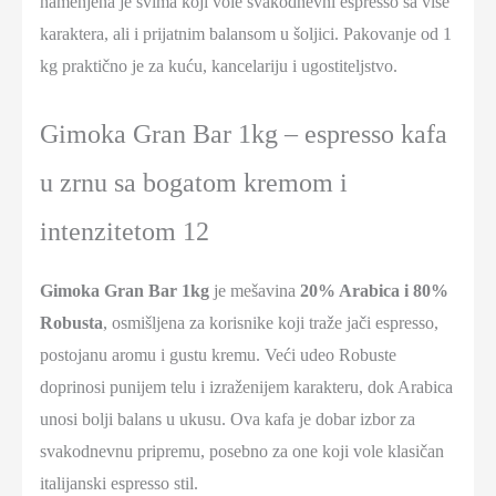
namenjena je svima koji vole svakodnevni espresso sa više
karaktera, ali i prijatnim balansom u šoljici. Pakovanje od 1
kg praktično je za kuću, kancelariju i ugostiteljstvo.
Gimoka Gran Bar 1kg – espresso kafa
u zrnu sa bogatom kremom i
intenzitetom 12
Gimoka Gran Bar 1kg
je mešavina
20% Arabica i 80%
Robusta
, osmišljena za korisnike koji traže jači espresso,
postojanu aromu i gustu kremu. Veći udeo Robuste
doprinosi punijem telu i izraženijem karakteru, dok Arabica
unosi bolji balans u ukusu. Ova kafa je dobar izbor za
svakodnevnu pripremu, posebno za one koji vole klasičan
italijanski espresso stil.