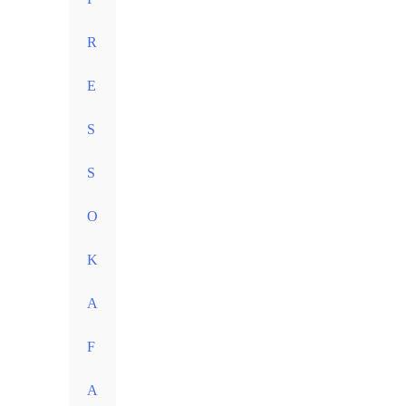
R
E
S
S
O
K
A
F
A