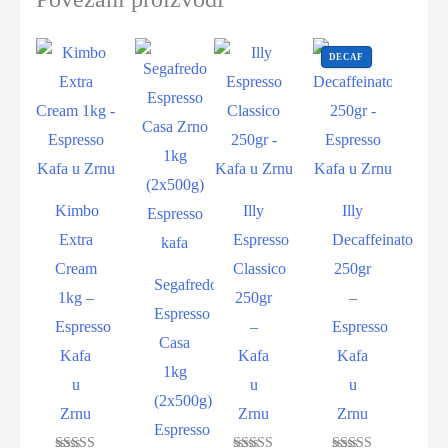
DECAF
Kimbo
Illy
Illy
Extra
Espresso
Decaffeinato
Cream
Classico
250gr
Segafredo
1kg –
250gr
–
Espresso
Espresso
–
Espresso
Casa
Kafa
Kafa
Kafa
1kg
u
u
u
(2x500g)
Zrnu
Zrnu
Zrnu
Espresso