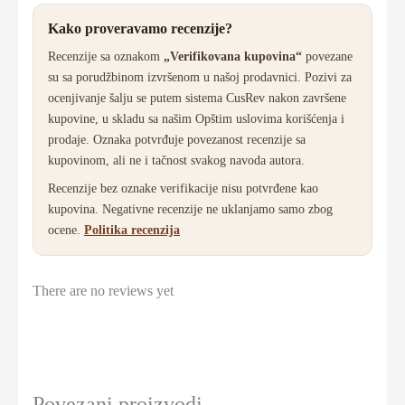
Kako proveravamo recenzije?
Recenzije sa oznakom
„Verifikovana kupovina“
povezane
su sa porudžbinom izvršenom u našoj prodavnici. Pozivi za
ocenjivanje šalju se putem sistema CusRev nakon završene
kupovine, u skladu sa našim Opštim uslovima korišćenja i
prodaje. Oznaka potvrđuje povezanost recenzije sa
kupovinom, ali ne i tačnost svakog navoda autora.
Recenzije bez oznake verifikacije nisu potvrđene kao
kupovina. Negativne recenzije ne uklanjamo samo zbog
ocene.
Politika recenzija
There are no reviews yet
Povezani proizvodi