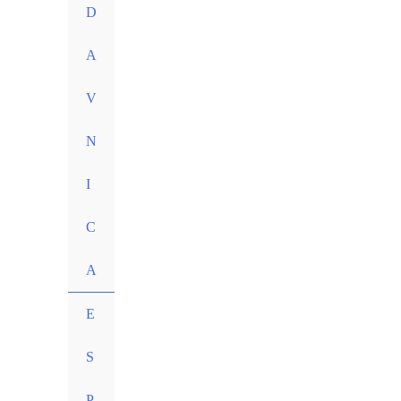
D
A
V
N
I
C
A
E
S
P