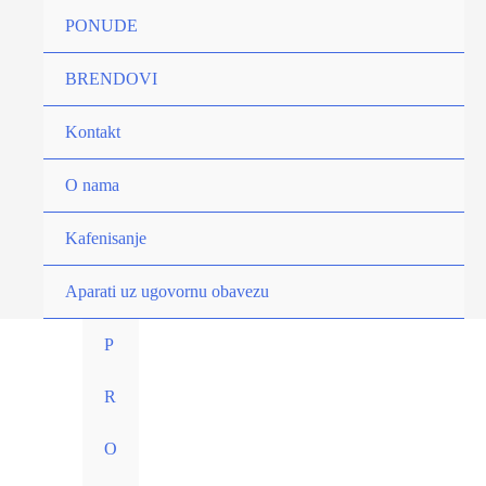
Pređi
PONUDE
na
sadržaj
BRENDOVI
Kontakt
O nama
Kafenisanje
Aparati uz ugovornu obavezu
P
R
O