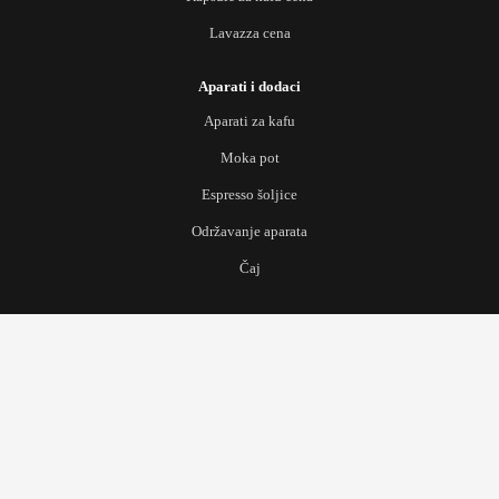
Lavazza cena
Aparati i dodaci
Aparati za kafu
Moka pot
Espresso šoljice
Održavanje aparata
Čaj
Scroll
to
Top