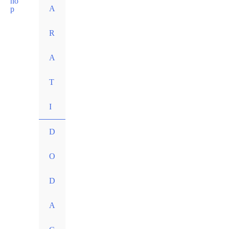
A
R
A
T
I
D
O
D
A