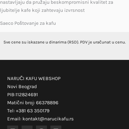
nastavljaju da pružaju beskompromisni kvalitet za
ljubitelje kafe koji zahtevaju izvrsnost
Saeco Poštovanje za kafu
Sve cene su iskazane u dinarima (RSD). PDV je uračunat u cenu.
NARUČI KAFU WEBSHOP
Novi Beograd
PIB:112824691
Matični broj: 66378896
Tel: +381 63 350179
Email: kontakt@narucikafu.rs