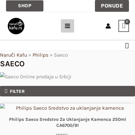
Pređi
PONUDE
SHOP
na
sadržaj
Pre
Naruči Kafu
»
Philips
»
Saeco
SAECO
FILTER
Philips Saeco Sredstvo Za Uklanjanje Kamenca 250ml
CA6700/91