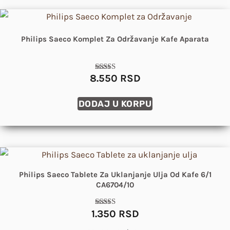
Philips Saeco Komplet Za Održavanje Kafe Aparata
8.550
RSD
Ocenjeno sa
5.00
od 5
DODAJ U KORPU
Philips Saeco Tablete Za Uklanjanje Ulja Od Kafe 6/1
CA6704/10
1.350
RSD
Ocenjeno sa
5.00
od 5