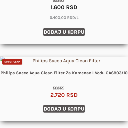
1.600
RSD
Ocenjeno sa
5.00
od 5
6.400,00 RSD/L
DODAJ U KORPU
SUPER CENA
Philips Saeco Aqua Clean Filter Za Kamenac I Vodu CA6903/10
2.720
RSD
Ocenjeno
sa
4.83
od 5
DODAJ U KORPU