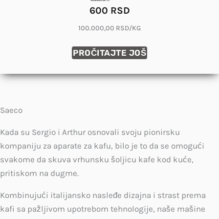
600
RSD
Ocenjeno
sa
4.81
100.000,00 RSD/KG
od 5
PROČITAJTE JOŠ
Saeco
Kada su Sergio i Arthur osnovali svoju pionirsku
kompaniju za aparate za kafu, bilo je to da se omogući
svakome da skuva vrhunsku šoljicu kafe kod kuće,
pritiskom na dugme.
Kombinujući italijansko nasleđe dizajna i strast prema
kafi sa pažljivom upotrebom tehnologije, naše mašine