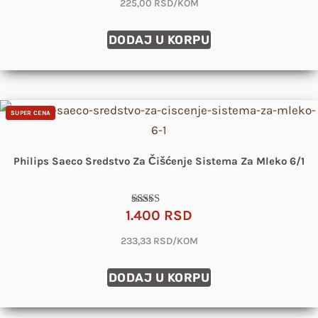
225,00 RSD/KOM
DODAJ U KORPU
SUPER CENA
Philips Saeco Sredstvo Za Čišćenje Sistema Za Mleko 6/1
1.400
RSD
Ocenjeno sa
5.00
od 5
233,33 RSD/KOM
DODAJ U KORPU