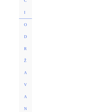
C
I
O
D
R
Ž
A
V
A
N