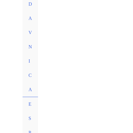
D
A
V
N
I
C
A
E
S
P