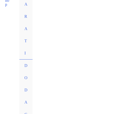
A
R
A
T
I
D
O
D
A