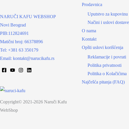
Prodavnica
Uputstvo za kupovinu
NARUČI KAFU WEBSHOP
Načini i uslovi dostave
Novi Beograd
O nama
PIB:112824691
Kontakt
Matični broj: 66378896
Opšti uslovi korišćenja
Tel: +381 63 350179
Reklamacije i povrati
Email: kontakt@narucikafu.rs
Politika privatnosti
Politika o Kolačićima
Najčešća pitanja (FAQ)
Copyright© 2021-2026 Naruči Kafu
WebShop