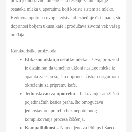
pruža jednostavno, ali efikasno rešenje za uklanjanje
ostataka mleka u aparatima koji koriste sistem za mleko.
Redovna upotreba ovog sredstva obezbeđuje čist aparat, što
doprinosi boljem ukusu kafe i produžava životni vek vašeg
uređaja.
Karakteristike proizvoda
Efikasno uklanja ostatke mleka
– Ovaj proizvod
je dizajniran da temeljno ukloni naslage mleka iz
aparata za espreso, što doprinosi čistom i sigurnom
okruženju za pripremu kafe.
Jednostavan za upotrebu
– Pakovanje sadrži šest
pojedinačnih kesica praha, što omogućava
jednostavnu upotrebu bez nepotrebnog
komplikovanja procesa čišćenja.
Kompatibilnost
– Namenjeno za Philips i Saeco