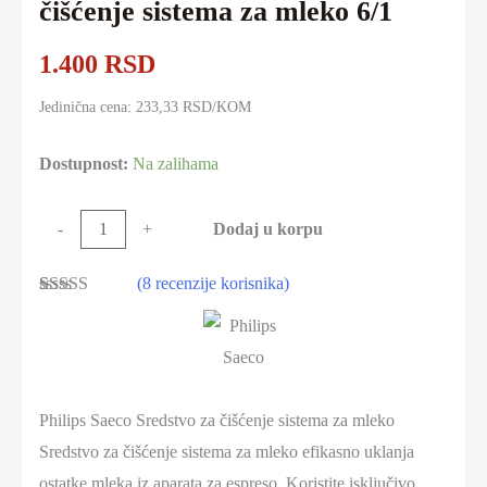
čišćenje sistema za mleko 6/1
1.400
RSD
Jedinična cena: 233,33 RSD/KOM
Dostupnost:
Na zalihama
Philips
Dodaj u korpu
-
+
Saeco
(
8
recenzije korisnika)
Sredstvo
Ocenjeno
8
za
5.00
od 5 na
osnovu
čišćenje
ocena kupaca
sistema
za
Philips Saeco Sredstvo za čišćenje sistema za mleko
mleko
Sredstvo za čišćenje sistema za mleko efikasno uklanja
6/1
ostatke mleka iz aparata za espreso. Koristite isključivo