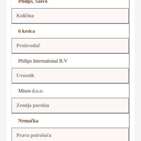
Philips
,
Saeco
Količina
6 kesica
Proizvođač
Philips International B.V
Uvoznik
Mison d.o.o.
Zemlja porekla
Nemačka
Prava potrošača