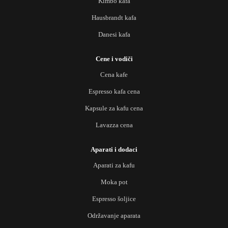
Kimbo kafa
Hausbrandt kafa
Danesi kafa
Cene i vodiči
Cena kafe
Espresso kafa cena
Kapsule za kafu cena
Lavazza cena
Aparati i dodaci
Aparati za kafu
Moka pot
Espresso šoljice
Održavanje aparata