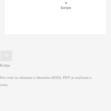
u
korpu
Korpa
Sve cene su iskazane u dinarima (RSD). PDV je uračunat u
cenu.