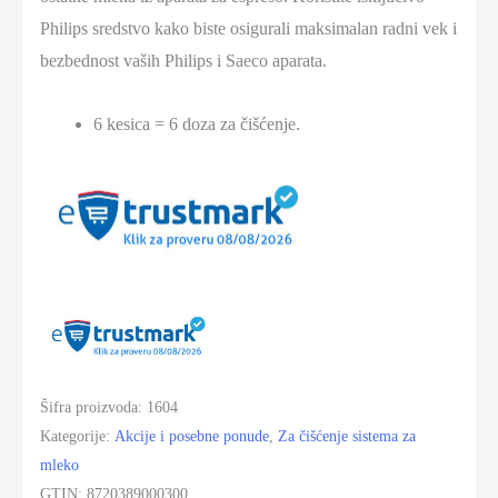
količina
Philips sredstvo kako biste osigurali maksimalan radni vek i
bezbednost vaših Philips i Saeco aparata.
6 kesica = 6 doza za čišćenje.
Šifra proizvoda:
1604
Kategorije:
Akcije i posebne ponude
,
Za čišćenje sistema za
mleko
GTIN:
8720389000300