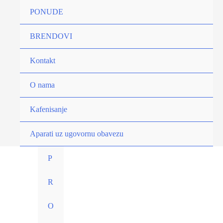
Pređi
PONUDE
Sredstvo
na
za
sadržaj
BRENDOVI
čišćenje
sistema
Kontakt
za
mleko
O nama
6/1
Kafenisanje
količina
Aparati uz ugovornu obavezu
P
R
O