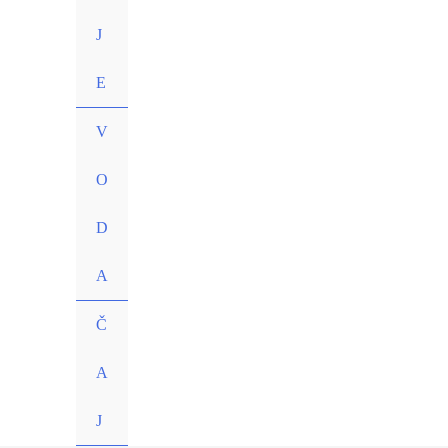
J
E
V
O
D
A
Č
A
J