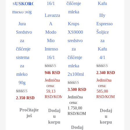
USKORO
Lavazza
Illy
Jura
A
Krups
Espresso
Sredstvo
Modo
XS9000
Šoljice
za
Mio
sredstvo
za
čišćenje
Intenso
za
Kafu
sistema
16/1
čišćenje
4/1
za
mleka
Ocenjeno sa
Ocenjeno sa
946
RSD
2.340
RSD
mleko
2x100ml
4.94
5.00
od 5
od 5
Jedinična
Jedinična
90g
cena:
cena:
Ocenjeno sa
3.500
RSD
59,13
585,00
5.00
od 5
RSD/KOM
RSD/KOM
Jedinična
Ocenjeno sa
2.350
RSD
5.00
cena:
od 5
1.750,00
Pročitajte
Dodaj
Dodaj
RSD/KOM
još
u
u
korpu
korpu
Dodaj