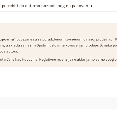
 upotrebiti do datuma naznačenog na pakovanju
kupovina“
povezane su sa porudžbinom izvršenom u našoj prodavnici. Po
e, u skladu sa našim Opštim uslovima korišćenja i prodaje. Oznaka pot
oda autora.
 potvrđene kao kupovina. Negativne recenzije ne uklanjamo samo zbog 