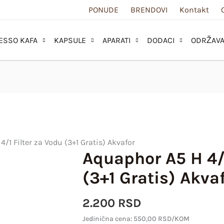
PONUDE
BRENDOVI
Kontakt
ESSO KAFA
KAPSULE
APARATI
DODACI
ODRŽAVA
/1 Filter za Vodu (3+1 Gratis) Akvafor
Aquaphor A5 H 4/1
Aquaphor
A5
(3+1 Gratis) Akva
H
4/1
2.200
RSD
Filter
Jedinična cena: 550,00 RSD/KOM
za