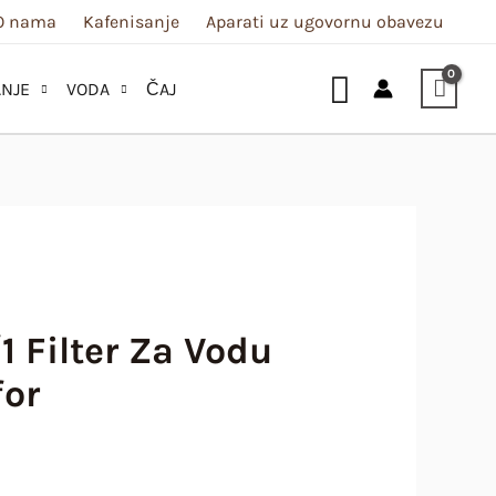
Filter
O nama
Kafenisanje
Aparati uz ugovornu obavezu
za
Pretraga
Vodu
NJE
VODA
ČAJ
(3+1
Gratis)
Akvafor
količina
 Filter Za Vodu
for