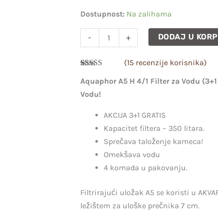
Vodu
Dostupnost:
Na zalihama
(3+1
-
+
DODAJ U KOR
Gratis)
Akvafor
(
15
recenzije korisnika)
količina
Ocenjeno
15
Aquaphor A5 H 4/1 Filter za Vodu (3+1
5.00
od 5 na
osnovu
Vodu!
ocena kupaca
AKCIJA 3+1 GRATIS
Kapacitet filtera – 350 litara.
Sprečava taloženje kameca!
Omekšava vodu
4 komada u pakovanju.
Filtrirajući uložak A5 se koristi u AKV
ležištem za uloške prečnika 7 cm.