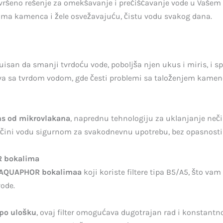
avršeno rešenje za omekšavanje i prečišćavanje vode u Vašem d
jima kamenca i žele osvežavajuću, čistu vodu svakog dana.
truisan da smanji tvrdoću vode, poboljša njen ukus i miris, i 
a sa tvrdom vodom, gde česti problemi sa taloženjem kamenc
ns od mikrovlakana
, naprednu tehnologiju za uklanjanje neči
 čini vodu sigurnom za svakodnevnu upotrebu, bez opasnosti o
R bokalima
AQUAPHOR bokalimaa
koji koriste filtere tipa B5/A5, što va
vode.
 po ulošku
, ovaj filter omogućava dugotrajan rad i konstant