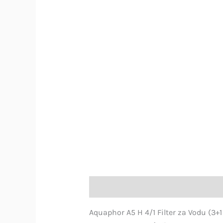
Opis
Deklaracija proizvoda
Recen
Aquaphor A5 H 4/1 Filter za Vodu (3+1