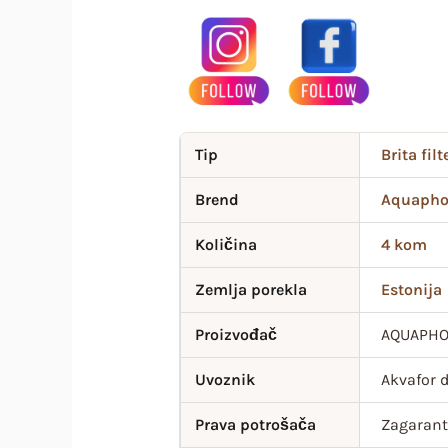
Tip
Brita fil
Brend
Aquapho
Količina
4 kom
Zemlja porekla
Estonija
Proizvođač
AQUAPHOR
Uvoznik
Akvafor d
Prava potrošača
Zagarant