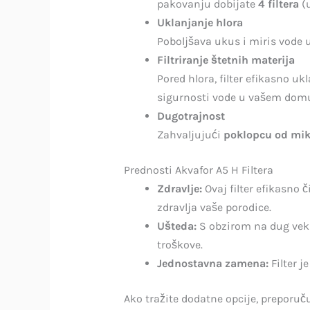
pakovanju dobijate
4 filtera
(u
Uklanjanje hlora
Poboljšava ukus i miris vode u
Filtriranje štetnih materija
Pored hlora, filter efikasno u
sigurnosti vode u vašem dom
Dugotrajnost
Zahvaljujući
poklopcu od mik
Prednosti Akvafor A5 H Filtera
Zdravlje:
Ovaj filter efikasno 
zdravlja vaše porodice.
Ušteda:
S obzirom na dug vek 
troškove.
Jednostavna zamena:
Filter 
Ako tražite dodatne opcije, preporu