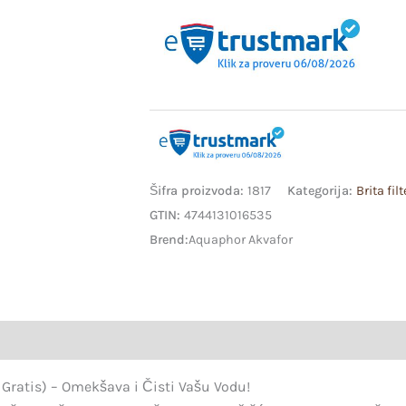
Šifra proizvoda:
1817
Kategorija:
Brita fil
GTIN:
4744131016535
Brend:
Aquaphor Akvafor
zije (15)
 Gratis) – Omekšava i Čisti Vašu Vodu!