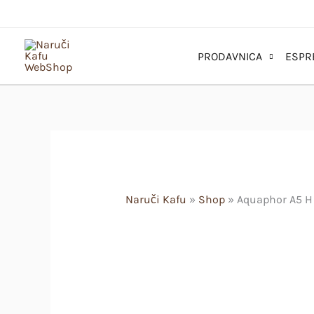
Pređi
na
sadržaj
PRODAVNICA
ESPR
Naruči Kafu
»
Shop
»
Aquaphor A5 H 4