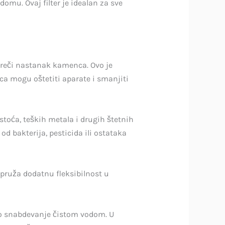
omu. Ovaj filter je idealan za sve
spreči nastanak kamenca. Ovo je
a mogu oštetiti aparate i smanjiti
stoća, teških metala i drugih štetnih
d bakterija, pesticida ili ostataka
m pruža dodatnu fleksibilnost u
no snabdevanje čistom vodom. U