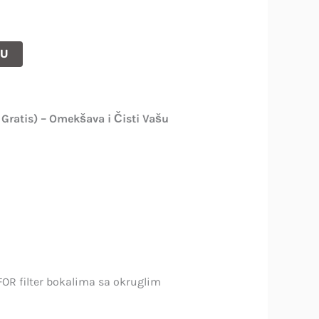
PU
 Gratis) – Omekšava i Čisti Vašu
AFOR filter bokalima sa okruglim