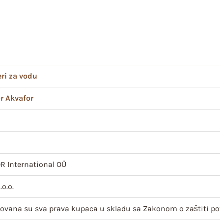
teri za vodu
r Akvafor
 International OÜ
.o.o.
ovana su sva prava kupaca u skladu sa Zakonom o zaštiti po