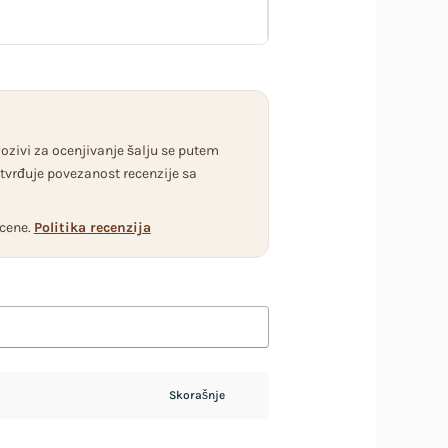
zivi za ocenjivanje šalju se putem
vrđuje povezanost recenzije sa
ocene.
Politika recenzija