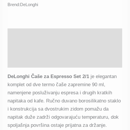
Brend:
DeLonghi
Opis
Deklaracija proizvoda
Recenzije (7)
DeLonghi Čaše za Espresso Set 2/1
je elegantan
komplet od dve termo čaše zapremine 90 ml,
namenjene posluživanju espresa i drugih kratkih
napitaka od kafe. Ručno duvano borosilikatno staklo
i konstrukcija sa dvostrukim zidom pomažu da
napitak duže zadrži odgovarajuću temperaturu, dok
spoljašnja površina ostaje prijatna za držanje.