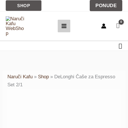
Pređi
PONUDE
SHOP
na
sadržaj
Pre
Naruči Kafu
»
Shop
»
DeLonghi Čaše za Espresso
Set 2/1