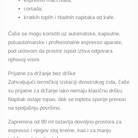
espresso macchiata;
cortada;
kratkih toplih i hladnih napitaka od kafe.
Čaše se mogu koristiti uz automatske, kapsulne,
poluautomatske i profesionalne espresso aparate,
pod uslovom da prostor ispod izliva odgovara
njihovoj visini.
Prijatne za držanje bez drške
Zahvaljujući termičkoj izolaciji dvostrukog zida, čaše
su prijatne za držanje iako nemaju klasičnu dršku.
Napitak ostaje topao, dok se toplota sporije prenosi
na spoljašnju površinu.
Zapremina od 90 ml ostavlja dovoljno prostora za
espresso i njegov sloj kreme, kao i za manju