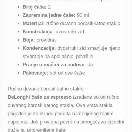
Broj čaša:
2
Zapremina jedne čaše:
90 ml
Materijal:
ručno duvano borosilikatno staklo
Konstrukcija:
dvostruki zid
Boja:
providna
Kondenzacija:
dvostruki zid smanjuje njeno
stvaranje na spoljašnjoj površini
Pranje u mašini za sudove:
da
Pakovanje:
set od dve čaše
Ručno duvano borosilikatno staklo
DeLonghi čaše za espresso
izrađene su od ručno
duvanog borosilikatnog stakla. Ova vrsta stakla
pogodna je za izradu posuđa namenjenog toplim
napicima, dok providna površina omogućava vizuelni
doživljaj pripremljene kafe.