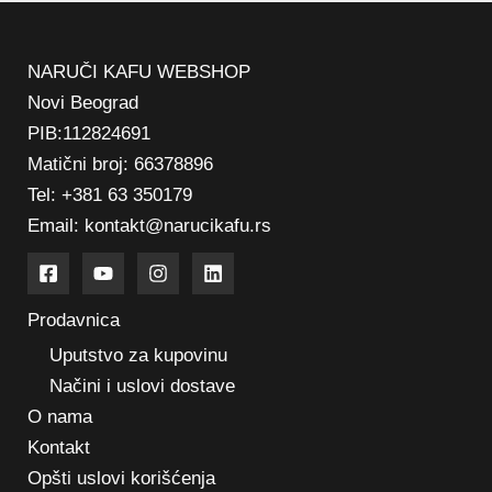
NARUČI KAFU WEBSHOP
Novi Beograd
PIB:112824691
Matični broj: 66378896
Tel: +381 63 350179
Email: kontakt@narucikafu.rs
Prodavnica
Uputstvo za kupovinu
Načini i uslovi dostave
O nama
Kontakt
Opšti uslovi korišćenja