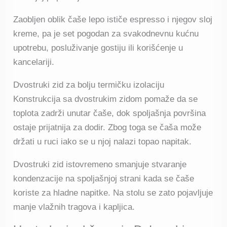
Zaobljen oblik čaše lepo ističe espresso i njegov sloj
kreme, pa je set pogodan za svakodnevnu kućnu
upotrebu, posluživanje gostiju ili korišćenje u
kancelariji.
Dvostruki zid za bolju termičku izolaciju
Konstrukcija sa dvostrukim zidom pomaže da se
toplota zadrži unutar čaše, dok spoljašnja površina
ostaje prijatnija za dodir. Zbog toga se čaša može
držati u ruci iako se u njoj nalazi topao napitak.
Dvostruki zid istovremeno smanjuje stvaranje
kondenzacije na spoljašnjoj strani kada se čaše
koriste za hladne napitke. Na stolu se zato pojavljuje
manje vlažnih tragova i kapljica.