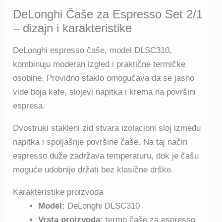
DeLonghi Čaše za Espresso Set 2/1
– dizajn i karakteristike
DeLonghi espresso čaše, model DLSC310,
kombinuju moderan izgled i praktične termičke
osobine. Providno staklo omogućava da se jasno
vide boja kafe, slojevi napitka i krema na površini
espresa.
Dvostruki stakleni zid stvara izolacioni sloj između
napitka i spoljašnje površine čaše. Na taj način
espresso duže zadržava temperaturu, dok je čašu
moguće udobnije držati bez klasične drške.
Karakteristike proizvoda
Model:
DeLonghi DLSC310
Vrsta proizvoda:
termo čaše za espresso