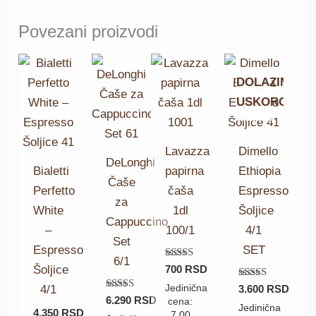
Povezani proizvodi
DOLAZIM
USKORO
Lavazza
Dimello
DeLonghi
Bialetti
papirna
Ethiopia
Čaše
Perfetto
čaša
Espresso
za
White
1dl
Šoljice
Cappuccino
–
100/1
4/1
Set
Espresso
SET
6/1
Ocenjeno sa
700
RSD
Šoljice
4.92
od 5
Ocenjeno sa
Jedinična
3.600
RSD
4/1
5.00
Ocenjeno sa
6.290
RSD
cena:
od 5
Jedinična
5.00
4.350
RSD
7,00