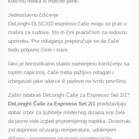
količinu mleka ili mlečne pene.
Jednostavno čišćenje
DeLonghi DLSC310 espresso čaše mogu se prati u
mašini za sudove, što ih čini praktičnim za redovnu
upotrebu. Pre odlaganja preporučuje se da čaše
budu potpuno čiste i suve.
Iako je borosilikatno staklo namenjeno korišćenju sa
toplim napicima, čaše treba pažljivo odlagati i
izbegavati jake udarce ili padove na tvrdu površinu.
Zašto odabrati DeLonghi Čaše za Espresso Set 2/1?
DeLonghi Čaše za Espresso Set 2/1
predstavljaju
dobar izbor za ljubitelje modernog dizajna koji žele
da jasno vide izgled pripremljenog napitka. Dvostruki
zid doprinosi očuvanju temperature, udobnijem
držanju i smanjenom stvaranju kondenzacije.