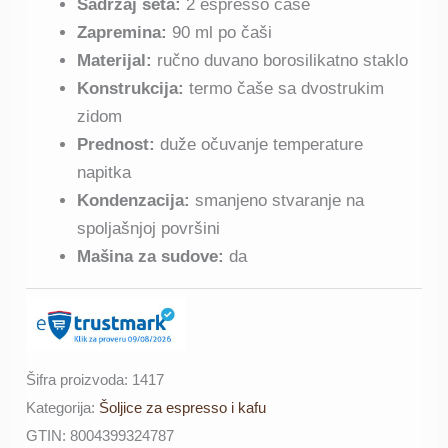
Sadržaj seta:
2 espresso čaše
ocena
kupaca
Zapremina:
90 ml po čaši
Materijal:
ručno duvano borosilikatno staklo
Konstrukcija:
termo čaše sa dvostrukim
zidom
Prednost:
duže očuvanje temperature
napitka
Kondenzacija:
smanjeno stvaranje na
spoljašnjoj površini
Mašina za sudove:
da
Šifra proizvoda:
1417
Kategorija:
Šoljice za espresso i kafu
GTIN:
8004399324787