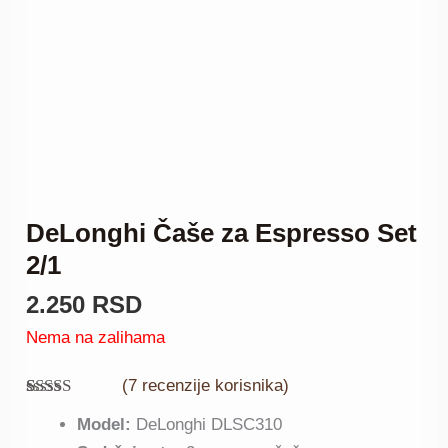
DeLonghi Čaše za Espresso Set
2/1
2.250
RSD
Nema na zalihama
(
7
recenzije korisnika)
Ocenjeno
7
Model:
DeLonghi DLSC310
5.00
od 5 na
osnovu