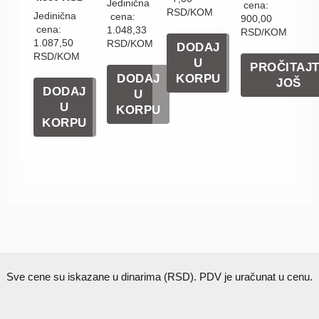
od 5
Jedinična
cena:
RSD/KOM
Jedinična
cena:
900,00
cena:
1.048,33
RSD/KOM
1.087,50
RSD/KOM
DODAJ
RSD/KOM
U
PROČITAJ
DODAJ
KORPU
JOŠ
DODAJ
U
U
KORPU
KORPU
Sve cene su iskazane u dinarima (RSD). PDV je uračunat u cenu.