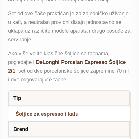
Set od dve čaše praktičan je za zajedničko uživanje
u kafi, a neutralan providni dizajn jednostavno se
uklapa uz različite modele aparata i drugo posuđe za
serviranje.
Ako više volite klasične šoljice sa tacnama,
pogledajte i
DeLonghi Porcelan Espresso Šoljice
2/1
, set od dve porcelanske šoljice zapremine 70 ml
i dve odgovarajuće tacne.
Tip
Šoljice za espresso i kafu
Brend