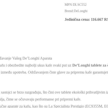
MPN:
DLSC552
Brend:
DeLonghi
Jedinična cena:
116.667
R
ržavanje Vašeg De’Longhi Aparata
fu i obezbedite najbolji ukus kafe svaki put uz
De’Longhi tablete za 
ata između upotreba. Održavanjem čiste glave za pripremu kafe garantuje
i sastojci se brzo razgrađuju, što čini ove tablete ekološki prihvatljivim 
 ulja, čime se očuvavaju performanse pri pripremi kafe.
učne aparate za kafu, kao što su La Specialista Prestigio (EC9355M,