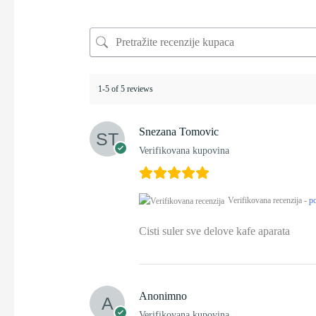
1-5 of 5 reviews
Snezana Tomovic
Verifikovana kupovina
Verifikovana recenzija -
po
Cisti suler sve delove kafe aparata
Anonimno
Verifikovana kupovina