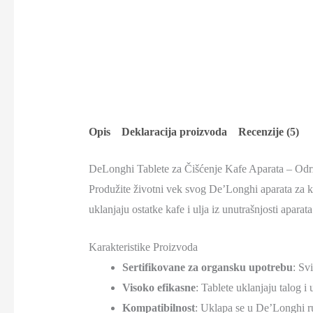
Opis
Deklaracija proizvoda
Recenzije (5)
DeLonghi Tablete za Čišćenje Kafe Aparata – Od
Produžite životni vek svog De’Longhi aparata za ka
uklanjaju ostatke kafe i ulja iz unutrašnjosti apar
Karakteristike Proizvoda
Sertifikovane za organsku upotrebu
: Sv
Visoko efikasne
: Tablete uklanjaju talog i
Kompatibilnost
: Uklapa se u De’Longhi r