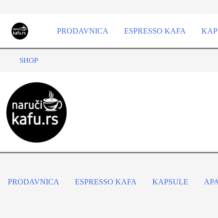
Pređi
na
PRODAVNICA
ESPRESSO KAFA
KAP
sadržaj
SHOP
PRODAVNICA
ESPRESSO KAFA
KAPSULE
AP