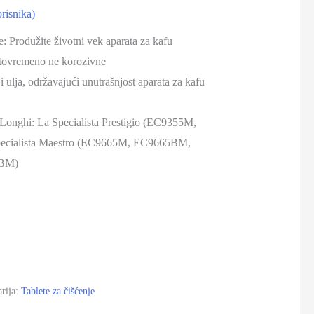
risnika)
: Produžite životni vek aparata za kafu
stovremeno ne korozivne
i ulja, održavajući unutrašnjost aparata za kafu
Longhi: La Specialista Prestigio (EC9355M,
ecialista Maestro (EC9665M, EC9665BM,
BM)
rija:
Tablete za čišćenje