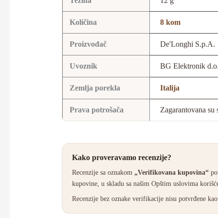
Težina
12 g
Količina
8 kom
Proizvođač
De'Longhi S.p.A.
Uvoznik
BG Elektronik d.o
Zemlja porekla
Italija
Prava potrošača
Zagarantovana su s
Kako proveravamo recenzije?
Recenzije sa oznakom
„Verifikovana kupovina“
pov
kupovine, u skladu sa našim Opštim uslovima korišće
Recenzije bez oznake verifikacije nisu potvrđene k