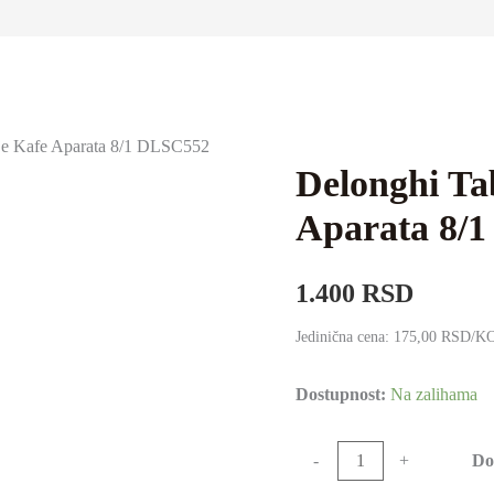
nje Kafe Aparata 8/1 DLSC552
Delonghi Tab
Aparata 8/
1.400
RSD
Jedinična cena: 175,00 RSD/
Dostupnost:
Na zalihama
Delonghi
Do
-
+
Tablete