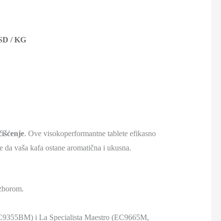
SD
/ KG
čišćenje
. Ove visokoperformantne tablete efikasno
te da vaša kafa ostane aromatična i ukusna.
izborom.
 EC9355BM) i La Specialista Maestro (EC9665M,