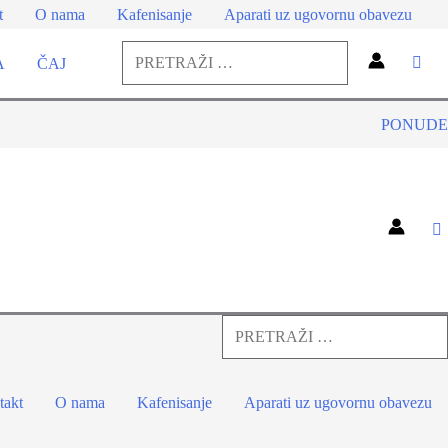
t
O nama
Kafenisanje
Aparati uz ugovornu obavezu
Pretraga
A
ČAJ
za:
Pretraga
PONUDE
Pretraga
za:
Pretraga
takt
O nama
Kafenisanje
Aparati uz ugovornu obavezu