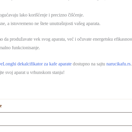
ogućavaju lako korišćenje i precizno čišćenje.
sne, a istovremeno ne štete unutrašnjosti vašeg aparata.
 da produžavate vek svog aparata, već i očuvate energetsku efikasnost.
imalno funkcionisanje.
eLonghi dekalcifikator za kafe aparate
dostupno na sajtu
narucikafu.rs
jte svoj aparat u vrhunskom stanju!
e