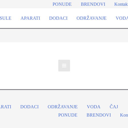
PONUDE
BRENDOVI
Kontak
SULE
APARATI
DODACI
ODRŽAVANJE
VOD
ARATI
DODACI
ODRŽAVANJE
VODA
ČAJ
PONUDE
BRENDOVI
Kon