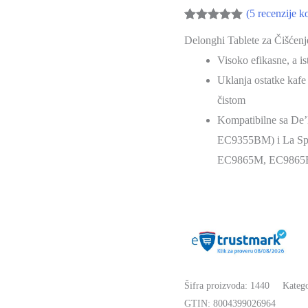
(
5
recenzije ko
za
Ocenjeno
5
Čišćenje
Delonghi Tablete za Čišćenje
5.00
od 5 na
osnovu
Kafe
Visoko efikasne, a i
ocena kupaca
Aparata
Uklanja ostatke kafe 
8/1
čistom
DLSC552
Kompatibilne sa De’
količina
EC9355BM) i La Sp
EC9865M, EC9865
Šifra proizvoda:
1440
Katego
GTIN:
8004399026964