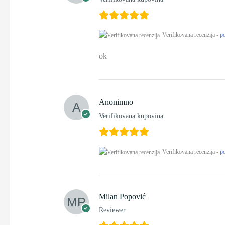
Verifikovana recenzija -
po
ok
Anonimno
Verifikovana kupovina
Verifikovana recenzija -
po
Milan Popović
Reviewer