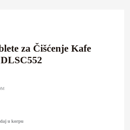
lete za Čišćenje Kafe
1 DLSC552
KOM
daj u korpu