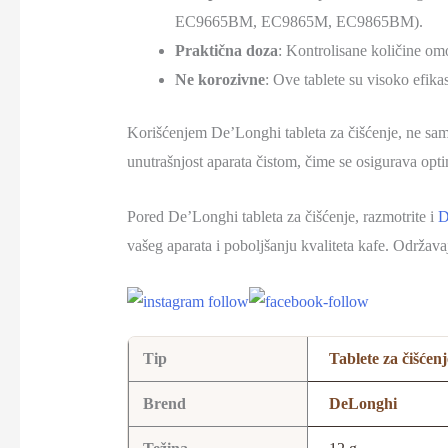
EC9665BM, EC9865M, EC9865BM).
Praktična doza
: Kontrolisane količine om
Ne korozivne
: Ove tablete su visoko efika
Korišćenjem De’Longhi tableta za čišćenje, ne samo
unutrašnjost aparata čistom, čime se osigurava opt
Pored De’Longhi tableta za čišćenje, razmotrite i
D
vašeg aparata i poboljšanju kvaliteta kafe. Održava
Tip
Tablete za čišćenj
Brend
DeLonghi