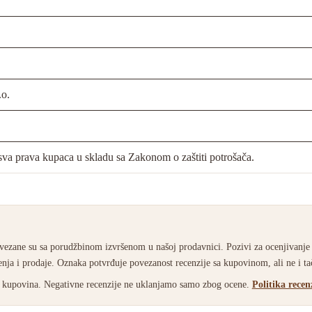
.o.
va prava kupaca u skladu sa Zakonom o zaštiti potrošača.
ezane su sa porudžbinom izvršenom u našoj prodavnici. Pozivi za ocenjivanje
nja i prodaje. Oznaka potvrđuje povezanost recenzije sa kupovinom, ali ne i t
ao kupovina. Negativne recenzije ne uklanjamo samo zbog ocene.
Politika recen