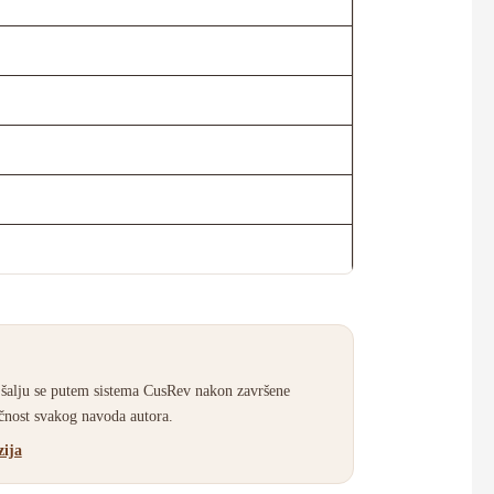
 šalju se putem sistema CusRev nakon završene
ačnost svakog navoda autora.
zija