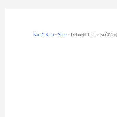
Naruči Kafu
»
Shop
»
Delonghi Tablete za Čišće