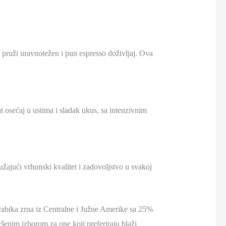
 pruži uravnotežen i pun espresso doživljaj.
Ova
osećaj u ustima i sladak ukus, sa intenzivnim
užajući vrhunski kvalitet i zadovoljstvo u svakoj
bika zrna iz Centralne i Južne Amerike sa 25%
avršenim izborom za one koji preferiraju blaži