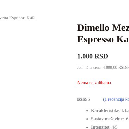
vena Espresso Kafa
Dimello Mez
Espresso Ka
1.000
RSD
Jedinična cena: 4.000,00 RSD
Nema na zalihama
(
1
recenzija ko
Ocenjeno
1
Karakteristike
: Izb
5.00
od 5 na
osnovu
Sastav mešavine
:
6
ocene kupca
Intenzitet
: 4/5