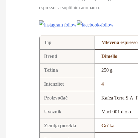
espresso sa suptilnim aromama.
Tip
Mlevena espresso
Brend
Dimello
Težina
250 g
Intenzitet
4
Proizvođač
Kafea Terra S.A. P
Uvoznik
Maci 001 d.o.o.
Zemlja porekla
Grčka