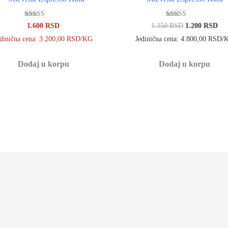
Ocenjeno sa
Ocenjeno sa
Originalna
Tr
1.600
RSD
1.350
RSD
1.200
RSD
4.83
4.93
cena
cen
od 5
od 5
edinična cena: 3.200,00 RSD/KG
Jedinična cena: 4.800,00 RSD/
je
je:
bila:
1.2
1.350 RSD.
Dodaj u korpu
Dodaj u korpu