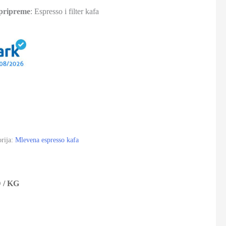
 pripreme
: Espresso i filter kafa
rija:
Mlevena espresso kafa
D
/ KG