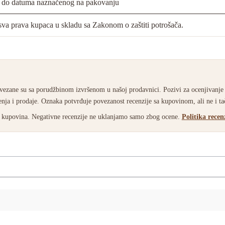
ti do datuma naznačenog na pakovanju
va prava kupaca u skladu sa Zakonom o zaštiti potrošača.
ezane su sa porudžbinom izvršenom u našoj prodavnici. Pozivi za ocenjivanje
nja i prodaje. Oznaka potvrđuje povezanost recenzije sa kupovinom, ali ne i t
ao kupovina. Negativne recenzije ne uklanjamo samo zbog ocene.
Politika recen