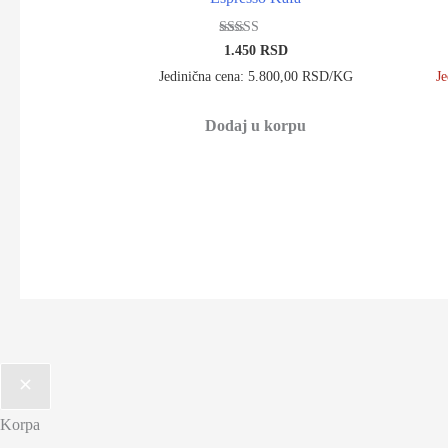
Ocenjeno sa
1.450
RSD
5.00
od 5
Jedinična cena: 5.800,00 RSD/KG
J
Dodaj u korpu
Korpa