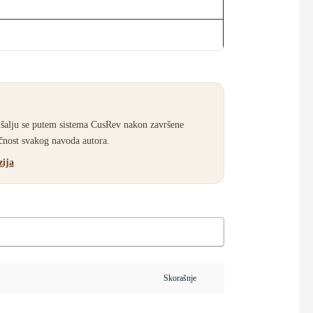
 šalju se putem sistema CusRev nakon završene
ačnost svakog navoda autora.
zija