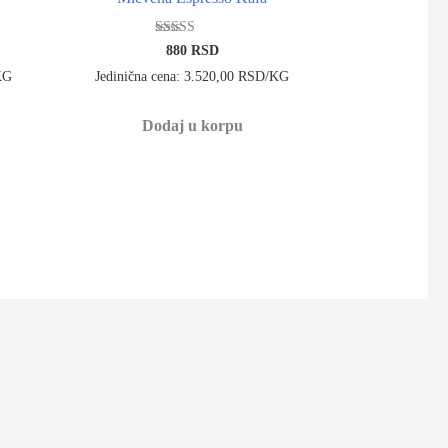
Ocenjeno sa
enutna
880
RSD
4.85
a
od 5
KG
Jedinična cena: 3.520,00 RSD/KG
00 RSD.
Dodaj u korpu