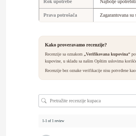
Rok upotrebe
Najbolje upotrebi
Prava potrošača
Zagarantovana su s
Kako proveravamo recenzije?
Recenzije sa oznakom
„Verifikovana kupovina“
pov
kupovine, u skladu sa našim Opštim uslovima korišće
Recenzije bez oznake verifikacije nisu potvrđene k
1-1 of 1 review