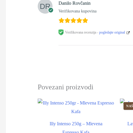
Danilo Rovčanin
Verifikovana kupovina
Verifikovana recenzija -
pogledajte original
Povezani proizvodi
NAŠ
Illy Intenso 250g – Mlevena
La
Espresso Kafa