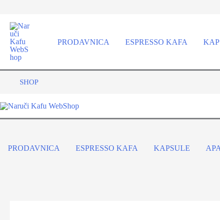
Pređi
na
sadržaj
PRODAVNICA
ESPRESSO KAFA
KAP
SHOP
PRODAVNICA
ESPRESSO KAFA
KAPSULE
AP