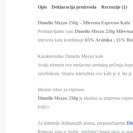
Opis
Deklaracija proizvoda
Recenzije (1)
Dimello Mezzo 250g – Mlevena Espresso Kafa
Predstavljamo vam
Dimello Mezzo 250g Mleven
mlevena kafa kombinuje
65% Arabika
i
35% Rob
Karakteristike Dimello Mezzo kafe
Svaki element ove mešavine srednjeg pečenja dopri
završetkom.
Stepen intenziteta ove kafe je 4, što j
Idealan izbor za espresso
Dimello Mezzo 250g
je idealna za pripremu espres
šoljici.
​
Za ljubitelje delikatnijih aroma, preporučujemo
Dim
Robusta zrna iz Indije, pružajući bogat ukus sa no