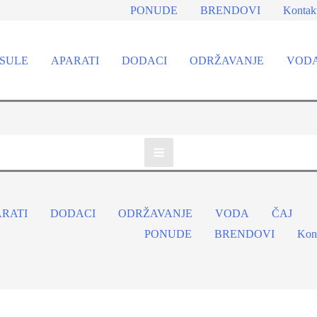
PONUDE
BRENDOVI
Kontak
SULE
APARATI
DODACI
ODRŽAVANJE
VOD
ARATI
DODACI
ODRŽAVANJE
VODA
ČAJ
PONUDE
BRENDOVI
Kon