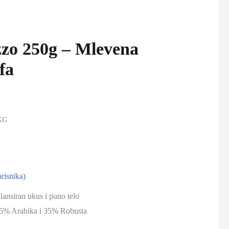
zo 250g – Mlevena
fa
/KG
risnika)
alansiran ukus i puno telo
5% Arabika i 35% Robusta