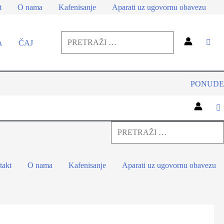
t
O nama
Kafenisanje
Aparati uz ugovornu obavezu
Pretraga
A
ČAJ
za:
Pretraga
PONUDE
Pretraga
za:
Pretraga
takt
O nama
Kafenisanje
Aparati uz ugovornu obavezu