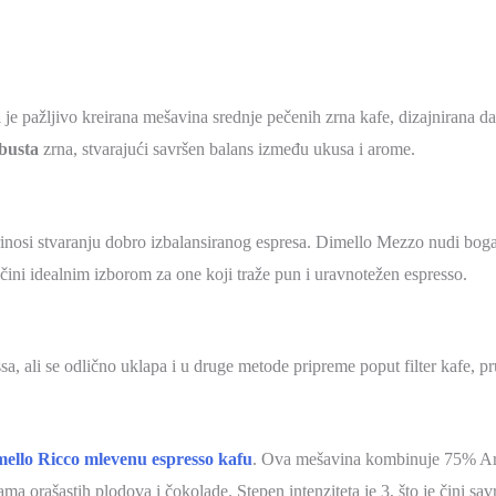
a
je pažljivo kreirana mešavina srednje pečenih zrna kafe, dizajnirana da
usta
zrna, stvarajući savršen balans između ukusa i arome.
nosi stvaranju dobro izbalansiranog espresa.
Dimello Mezzo nudi bogat 
e čini idealnim izborom za one koji traže pun i uravnotežen espresso.
​
sa, ali se odlično uklapa i u druge metode pripreme poput filter kafe, pr
ello Ricco mlevenu espresso kafu
.
Ova mešavina kombinuje 75% Ara
tama orašastih plodova i čokolade.
Stepen intenziteta je 3, što je čini s