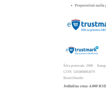
Preporučeni način
Šifra proizvoda:
2908
Katego
GTIN:
5205800002079
Brend:
Dimello
Jedinična cena:
4.000
RS