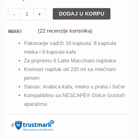
DODAJ U KORPU
-
+
(
22
recenzije korisnika)
Ocenjeno
22
Pakovanje sadrži 16 kapsula: 8 kapsula
4.86
od 5 na
osnovu
mleka i 8 kapsula kafe
ocene kupca
Za pripremu 8 Latte Macchiato napitaka
Kremast napitak od 220 ml sa mlečnom
penom
Sastav: Arabica kafa, mleko u prahu i šećer
Kompatibilno sa NESCAFÉ® Dolce Gusto®
aparatima