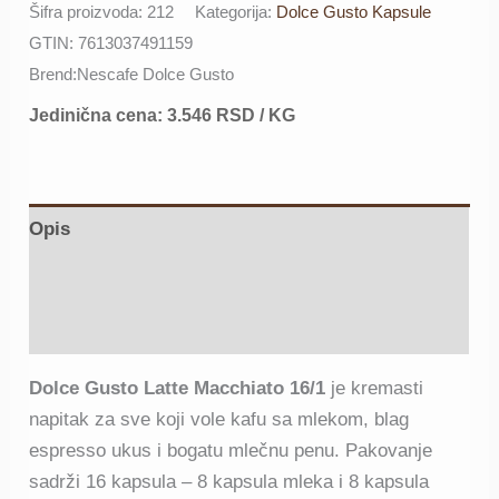
Šifra proizvoda:
212
Kategorija:
Dolce Gusto Kapsule
GTIN:
7613037491159
Brend:
Nescafe Dolce Gusto
Jedinična cena:
3.546
RSD
/ KG
Opis
Deklaracija proizvoda
Recenzije (22)
Dolce Gusto Latte Macchiato 16/1
je kremasti
napitak za sve koji vole kafu sa mlekom, blag
espresso ukus i bogatu mlečnu penu. Pakovanje
sadrži 16 kapsula – 8 kapsula mleka i 8 kapsula