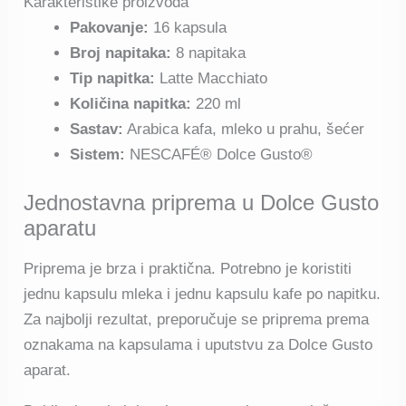
Karakteristike proizvoda
Pakovanje:
16 kapsula
Broj napitaka:
8 napitaka
Tip napitka:
Latte Macchiato
Količina napitka:
220 ml
Sastav:
Arabica kafa, mleko u prahu, šećer
Sistem:
NESCAFÉ® Dolce Gusto®
Jednostavna priprema u Dolce Gusto
aparatu
Priprema je brza i praktična. Potrebno je koristiti
jednu kapsulu mleka i jednu kapsulu kafe po napitku.
Za najbolji rezultat, preporučuje se priprema prema
oznakama na kapsulama i uputstvu za Dolce Gusto
aparat.