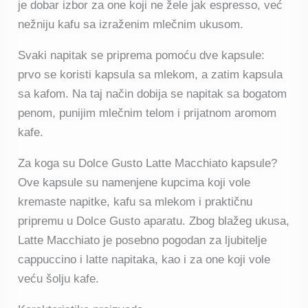
je dobar izbor za one koji ne žele jak espresso, već
nežniju kafu sa izraženim mlečnim ukusom.
Svaki napitak se priprema pomoću dve kapsule:
prvo se koristi kapsula sa mlekom, a zatim kapsula
sa kafom. Na taj način dobija se napitak sa bogatom
penom, punijim mlečnim telom i prijatnom aromom
kafe.
Za koga su Dolce Gusto Latte Macchiato kapsule?
Ove kapsule su namenjene kupcima koji vole
kremaste napitke, kafu sa mlekom i praktičnu
pripremu u Dolce Gusto aparatu. Zbog blažeg ukusa,
Latte Macchiato je posebno pogodan za ljubitelje
cappuccino i latte napitaka, kao i za one koji vole
veću šolju kafe.