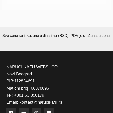
Sve cene su iskazane u dinarima (RSD). PDV je uračunat u cenu.
NARUČI KAFU WEBSHOP
Novi Beograd
PIB:112824691
Matični broj: 66378896
Tel: +381 63 350179
Email: kontakt@narucikafu.rs