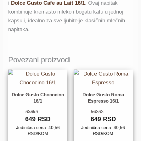
i
Dolce Gusto Cafe au Lait 16/1
. Ovaj napitak
kombinuje kremasto mleko i bogatu kafu u jednoj
kapsuli, idealno za sve ljubitelje klasičnih mlečnih
napitaka.
Povezani proizvodi
Dolce Gusto Chococino
Dolce Gusto Roma
16/1
Espresso 16/1
649
Ocenjeno sa
RSD
649
Ocenjeno
RSD
5.00
sa
od 5
4.62
Jedinična cena: 40,56
Jedinična cena: 40,56
od 5
RSD/KOM
RSD/KOM