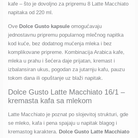
kafe – što je dovoljno za pripremu 8 Latte Macchiato
napitaka od 220 ml.
Ove
Dolce Gusto kapsule
omogućavaju
jednostavnu pripremu popularnog mlečnog napitka
kod kuće, bez dodatnog mućenja mleka i bez
komplikovane pripreme. Kombinacija Arabica kafe,
mleka u prahu i šećera daje prijatan, kremast i
izbalansiran ukus, pogodan za jutarnju kafu, pauzu
tokom dana ili opuštanje uz blaži napitak.
Dolce Gusto Latte Macchiato 16/1 –
kremasta kafa sa mlekom
Latte Macchiato je poznat po slojevitoj strukturi, gde
se mleko, kafa i pena spajaju u napitak blagog i
kremastog karaktera.
Dolce Gusto Latte Macchiato