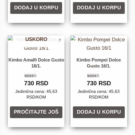
DODAJ U KORPU
DODAJ U KORPU
DOLAZIM
USKORO
Kimbo Amalfi Dolce Gusto
Kimbo Pompei Dolce
16/1.
Gusto 16/1.
730
Ocenjeno sa
RSD
730
Ocenjeno sa
RSD
5.00
5.00
od 5
od 5
Jedinična cena: 45,63
Jedinična cena: 45,63
RSD/KOM
RSD/KOM
PROČITAJTE JOŠ
DODAJ U KORPU