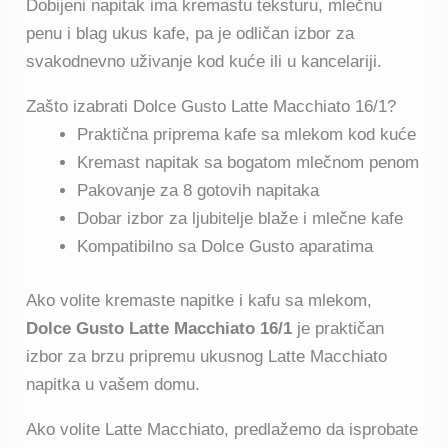
Dobijeni napitak ima kremastu teksturu, mlečnu
penu i blag ukus kafe, pa je odličan izbor za
svakodnevno uživanje kod kuće ili u kancelariji.
Zašto izabrati Dolce Gusto Latte Macchiato 16/1?
Praktična priprema kafe sa mlekom kod kuće
Kremast napitak sa bogatom mlečnom penom
Pakovanje za 8 gotovih napitaka
Dobar izbor za ljubitelje blaže i mlečne kafe
Kompatibilno sa Dolce Gusto aparatima
Ako volite kremaste napitke i kafu sa mlekom,
Dolce Gusto Latte Macchiato 16/1
je praktičan
izbor za brzu pripremu ukusnog Latte Macchiato
napitka u vašem domu.
Ako volite Latte Macchiato, predlažemo da isprobate