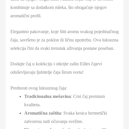
kombinuje sa dodatkom mleka, što obogaćuje njegov
aromatični profil.
Elegantno pakovanje, koje štiti aromu svakog pojedinačnog
čaja, savršeno je za poklon ili ličnu upotrebu. Ova luksuzna
selekcija čini da svaki trenutak uživanja postane poseban.
Dodajte čaj u kolekciju i otkrijte zašto Eilles čajevi
oduševljavaju ljubitelje čaja širom sveta!
Prednosti ovog luksuznog čaja:
Tradicionalna mešavina
: Crni čaj premium
kvaliteta.
Aromatična zaštita
: Svaka kesica hermetički
zatvorena radi očuvanja svežine.