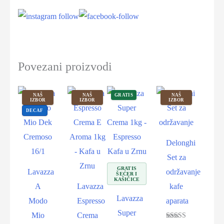
Povezani proizvodi
NAŠ
NAŠ
GRATIS
NAŠ
IZBOR
IZBOR
IZBOR
DECAF
Delonghi
Set za
GRATIS
Lavazza
održavanje
ŠEĆER I
KAŠIČICE
A
Lavazza
kafe
Lavazza
Modo
Espresso
aparata
Super
Mio
Crema