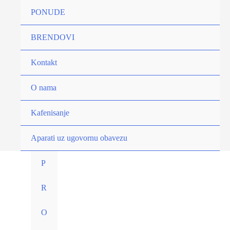
Pređi
PONUDE
Breakfast
na
Čaj
sadržaj
BRENDOVI
20/1
-
Kontakt
Luxury
Selection
O nama
količina
Kafenisanje
Aparati uz ugovornu obavezu
P
R
O