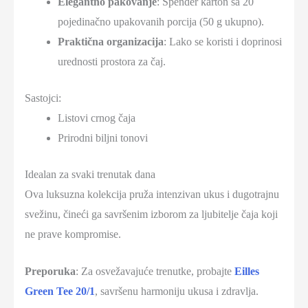
Elegantno pakovanje
: Spender karton sa 20
pojedinačno upakovanih porcija (50 g ukupno).
Praktična organizacija
: Lako se koristi i doprinosi
urednosti prostora za čaj.
Sastojci:
Listovi crnog čaja
Prirodni biljni tonovi
Idealan za svaki trenutak dana
Ova luksuzna kolekcija pruža intenzivan ukus i dugotrajnu
svežinu, čineći ga savršenim izborom za ljubitelje čaja koji
ne prave kompromise.
Preporuka
: Za osvežavajuće trenutke, probajte
Eilles
Green Tee 20/1
, savršenu harmoniju ukusa i zdravlja.