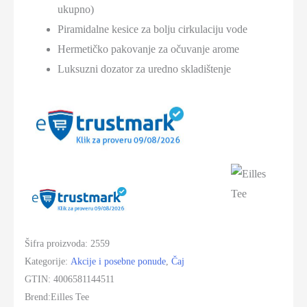
ukupno)
-
Piramidalne kesice za bolju cirkulaciju vode
Luxury
Hermetičko pakovanje za očuvanje arome
Selection
Luksuzni dozator za uredno skladištenje
količina
Šifra proizvoda:
2559
Kategorije:
Akcije i posebne ponude
,
Čaj
GTIN:
4006581144511
Brend:
Eilles Tee