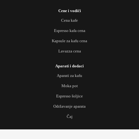
Cene i vodiči
Cena kafe
Espresso kafa cena
Kapsule za kafu cena
Lavazza cena
Aparati i dodaci
Aparati za kafu
Moka pot
Espresso šoljice
Održavanje aparata
Čaj
Scroll