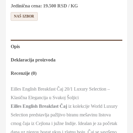
Jedinična cena:
19.500
RSD
/ KG
NAŠ IZBOR
Opis
Deklaracija proizvoda
Recenzije (0)
Eilles English Breakfast Čaj 20/1 Luxury Selection –
Klasična Elegancija u Svakoj Šoljici
Eilles English Breakfast Čaj
iz kolekcije World Luxury
Selection predstavlja pažljivo biranu mešavinu listova
crnog čaja iz Cejlona i južne Indije. Idealan je za početak
dana uz njegov bogat ukus i zlatnu boju. Čaj se savršeno