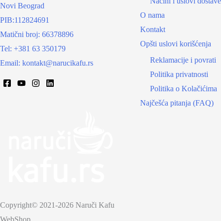
Načini i uslovi dostave
Novi Beograd
O nama
PIB:112824691
Kontakt
Matični broj: 66378896
Opšti uslovi korišćenja
Tel: +381 63 350179
Reklamacije i povrati
Email: kontakt@narucikafu.rs
Politika privatnosti
Politika o Kolačićima
Najčešća pitanja (FAQ)
Copyright© 2021-2026 Naruči Kafu
WebShop