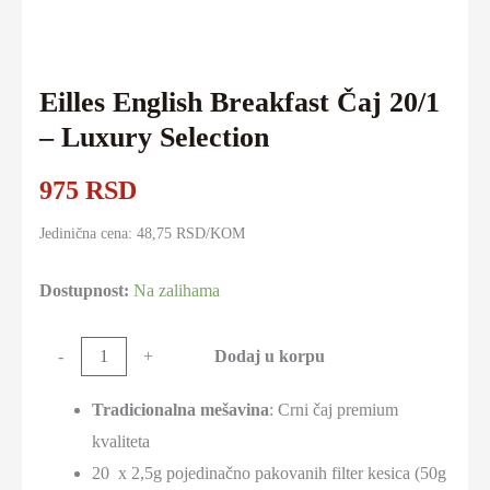
Eilles English Breakfast Čaj 20/1
– Luxury Selection
975
RSD
Jedinična cena: 48,75 RSD/KOM
Dostupnost:
Na zalihama
Eilles
Dodaj u korpu
-
+
English
Tradicionalna mešavina
: Crni čaj premium
Breakfast
kvaliteta
Čaj
20 x 2,5g pojedinačno pakovanih filter kesica (50g
20/1