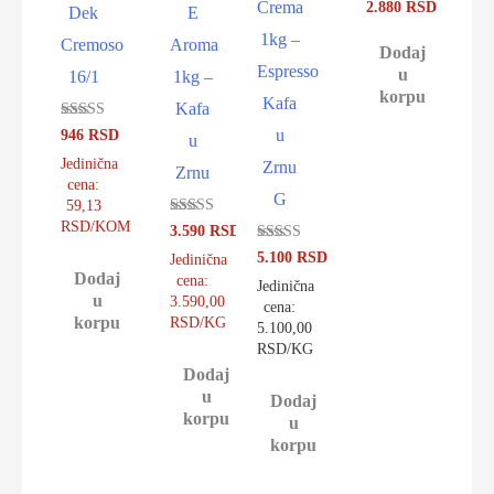
Ocenjeno sa
2.880
RSD
Crema
Dek
E
5.00
od 5
1kg –
Cremoso
Aroma
Dodaj
Espresso
u
16/1
1kg –
korpu
Kafa
Kafa
Ocenjeno sa
946
RSD
u
u
4.93
od 5
Jedinična
Zrnu
Zrnu
cena:
G
59,13
RSD/KOM
Ocenjeno sa
3.590
RSD
4.92
Ocenjeno sa
5.100
RSD
od 5
Jedinična
4.86
Dodaj
cena:
od 5
Jedinična
u
3.590,00
cena:
korpu
RSD/KG
5.100,00
RSD/KG
Dodaj
u
Dodaj
korpu
u
korpu