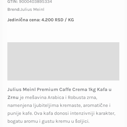
GTIN:
9000403895334
Brend:
Julius Meinl
Jedinična cena:
4.200
RSD
/ KG
Opis
Deklaracija proizvoda
Recenzije (43)
Julius Meinl Premium Caffe Crema 1kg Kafa u
Zrnu
je mešavina Arabica i Robusta zrna,
namenjena ljubiteljima kremaste, aromatične i
punije kafe. Ova kafa donosi intenzivniji karakter,
bogatu aromu i gustu kremu u šoljici.