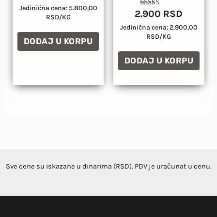
sa
4.89
Jedinična cena: 5.800,00
2.900
RSD
Ocenjeno
od 5
RSD/KG
sa
4.82
Jedinična cena: 2.900,00
od 5
RSD/KG
DODAJ U KORPU
DODAJ U KORPU
Sve cene su iskazane u dinarima (RSD). PDV je uračunat u cenu.