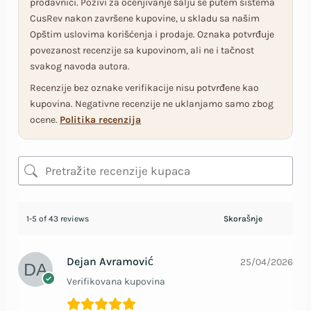
prodavnici. Pozivi za ocenjivanje šalju se putem sistema
CusRev nakon završene kupovine, u skladu sa našim
Opštim uslovima korišćenja i prodaje. Oznaka potvrđuje
povezanost recenzije sa kupovinom, ali ne i tačnost
svakog navoda autora.
Recenzije bez oznake verifikacije nisu potvrđene kao
kupovina. Negativne recenzije ne uklanjamo samo zbog
ocene.
Politika recenzija
1-5 of 43 reviews
Dejan Avramović
25/04/2026
Verifikovana kupovina