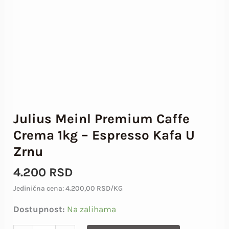
1kg
-
Espresso
Kafa
u
Zrnu
količina
Julius Meinl Premium Caffe
Crema 1kg – Espresso Kafa U
Zrnu
4.200
RSD
Jedinična cena: 4.200,00 RSD/KG
Dostupnost:
Na zalihama