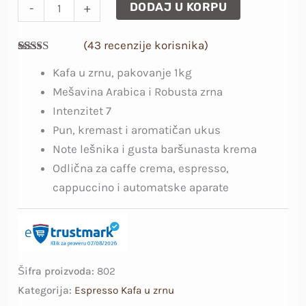
DODAJ U KORPU
-
+
(
43
recenzije korisnika)
Ocenjeno
43
Kafa u zrnu, pakovanje 1kg
4.84
od 5 na
osnovu
Mešavina Arabica i Robusta zrna
ocene
kupca
Intenzitet 7
Pun, kremast i aromatičan ukus
Note lešnika i gusta baršunasta krema
Odlična za caffe crema, espresso,
cappuccino i automatske aparate
Šifra proizvoda:
802
Kategorija:
Espresso Kafa u zrnu