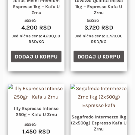
Julius Meinl Premium
Lavazza Qualita Rossa
Espresso 1kg – Kafa U
1kg – Espresso Kafa U
Zrnu
Zrnu
4.200
RSD
3.720
RSD
Ocenjeno
Ocenjeno
sa
sa
4.79
4.78
Jedinična cena: 4.200,00
Jedinična cena: 3.720,00
od 5
od 5
RSD/KG
RSD/KG
DODAJ U KORPU
DODAJ U KORPU
Illy Espresso Intenso
250g – Kafa U Zrnu
Segafredo Intermezzo 1kg
(2x500g) Espresso Kafa U
Zrnu
1.450
RSD
Ocenjeno