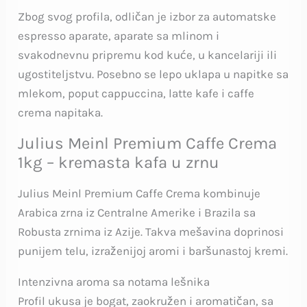
Zbog svog profila, odličan je izbor za automatske
espresso aparate, aparate sa mlinom i
svakodnevnu pripremu kod kuće, u kancelariji ili
ugostiteljstvu. Posebno se lepo uklapa u napitke sa
mlekom, poput cappuccina, latte kafe i caffe
crema napitaka.
Julius Meinl Premium Caffe Crema
1kg – kremasta kafa u zrnu
Julius Meinl Premium Caffe Crema kombinuje
Arabica zrna iz Centralne Amerike i Brazila sa
Robusta zrnima iz Azije. Takva mešavina doprinosi
punijem telu, izraženijoj aromi i baršunastoj kremi.
Intenzivna aroma sa notama lešnika
Profil ukusa je bogat, zaokružen i aromatičan, sa