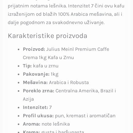
prijatnim notama lešnika. Intenzitet 7 čini ovu kafu
izraženijom od blažih 100% Arabica mešavina, ali i
dalje pogodnom za svakodnevno uživanje.
Karakteristike proizvoda
Proizvod:
Julius Meinl Premium Caffe
Crema 1kg Kafa u Zrnu
Tip:
kafa u zrnu
Pakovanje:
1kg
Mešavina:
Arabica i Robusta
Poreklo zrna:
Centralna Amerika, Brazil i
Azija
Intenzitet:
7
Profil ukusa:
pun, kremast i aromatičan
Aroma:
note lešnika
Krema:
gusta i baršunasta