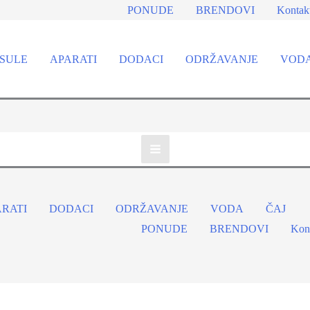
PONUDE
BRENDOVI
Kontak
SULE
APARATI
DODACI
ODRŽAVANJE
VOD
ARATI
DODACI
ODRŽAVANJE
VODA
ČAJ
PONUDE
BRENDOVI
Kon