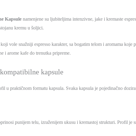
ne Kapsule
namenjene su ljubiteljima intenzivne, jake i kremaste espres
tojanu kremu u šoljici.
ji vole snažniji espresso karakter, sa bogatim telom i aromama koje 
 i arome kafe do trenutka pripreme.
kompatibilne kapsule
il u praktičnom formatu kapsula. Svaka kapsula je pojedinačno doziran
inosi punijem telu, izraženijem ukusu i kremastoj strukturi. Profil je 