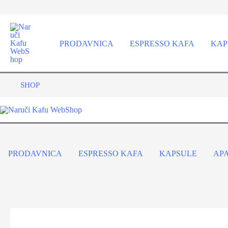
Pređi
na
sadržaj
PRODAVNICA
ESPRESSO KAFA
KAP
SHOP
PRODAVNICA
ESPRESSO KAFA
KAPSULE
AP