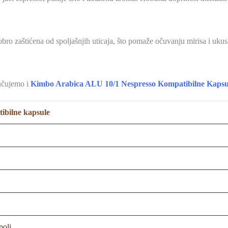
ro zaštićena od spoljašnjih uticaja, što pomaže očuvanju mirisa i ukus
ručujemo i
Kimbo Arabica ALU 10/1 Nespresso Kompatibilne Kapsu
ibilne kapsule
oli