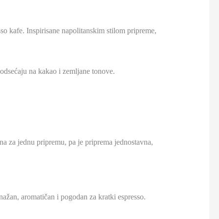
so kafe. Inspirisane napolitanskim stilom pripreme,
podsećaju na kakao i zemljane tonove.
a za jednu pripremu, pa je priprema jednostavna,
snažan, aromatičan i pogodan za kratki espresso.