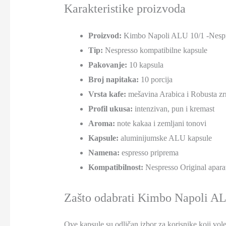
Karakteristike proizvoda
Proizvod:
Kimbo Napoli ALU 10/1 -Nesp
Tip:
Nespresso kompatibilne kapsule
Pakovanje:
10 kapsula
Broj napitaka:
10 porcija
Vrsta kafe:
mešavina Arabica i Robusta zr
Profil ukusa:
intenzivan, pun i kremast
Aroma:
note kakaa i zemljani tonovi
Kapsule:
aluminijumske ALU kapsule
Namena:
espresso priprema
Kompatibilnost:
Nespresso Original apara
Zašto odabrati Kimbo Napoli A
Ove kapsule su odličan izbor za korisnike koji vole