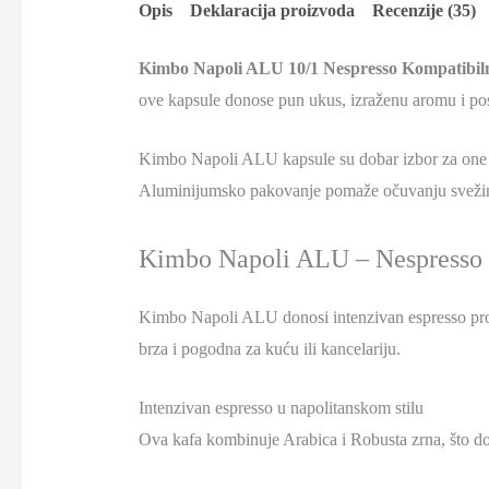
Opis
Deklaracija proizvoda
Recenzije (35)
Kimbo Napoli ALU 10/1 Nespresso Kompatibil
ove kapsule donose pun ukus, izraženu aromu i pos
Kimbo Napoli ALU kapsule su dobar izbor za one ko
Aluminijumsko pakovanje pomaže očuvanju svežine
Kimbo Napoli ALU – Nespresso 
Kimbo Napoli ALU donosi intenzivan espresso prof
brza i pogodna za kuću ili kancelariju.
Intenzivan espresso u napolitanskom stilu
Ova kafa kombinuje Arabica i Robusta zrna, što dopr