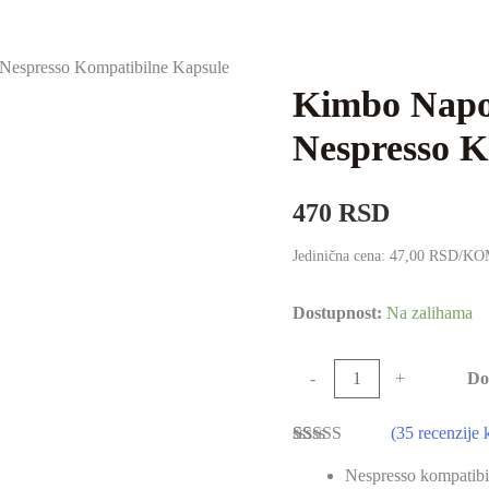
Nespresso Kompatibilne Kapsule
Kimbo Napo
Nespresso K
470
RSD
Jedinična cena: 47,00 RSD/K
Dostupnost:
Na zalihama
Kimbo
Do
-
+
Napoli
(
35
recenzije 
ALU
Ocenjeno
35
10/1
Nespresso kompatibi
4.86
od 5 na