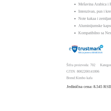
osnovu
-
Mešavina Arabica i 
ocena
kupaca
Nespresso
Intenzivan, pun i kr
Kompatibilne
Note kakaa i zemljan
Kapsule
Aluminijumske kapsu
količina
Kompatibilno sa Nes
Šifra proizvoda:
702
Kategor
GTIN:
8002200141806
Brend:
Kimbo kafa
Jedinična cena:
8.545
RS