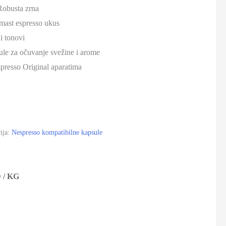
Robusta zrna
emast espresso ukus
i tonovi
le za očuvanje svežine i arome
presso Original aparatima
ija:
Nespresso kompatibilne kapsule
D
/ KG