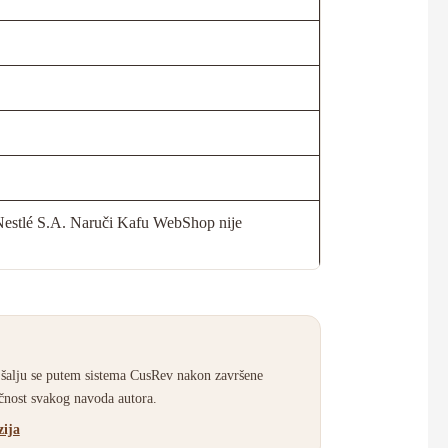
 Nestlé S.A. Naruči Kafu WebShop nije
 šalju se putem sistema CusRev nakon završene
ačnost svakog navoda autora.
zija