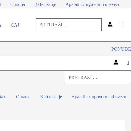
ALU
t
O nama
Kafenisanje
Aparati uz ugovornu obavezu
10/1
-
Pretraga
A
ČAJ
Nespresso
za:
Kompatibilne
Pretraga
Kapsule
PONUDE
količina
Pretraga
za:
Pretraga
takt
O nama
Kafenisanje
Aparati uz ugovornu obavezu