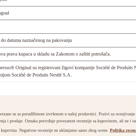
grad
ti do datuma naznačenog na pakovanju
va prava kupaca u skladu sa Zakonom o zaštiti potrošača.
resso® Original su registrovani žigovi kompanije Société de Produits
ijom Société de Produits Nestlé S.A.
ezane su sa porudžbinom izvršenom u našoj prodavnici. Pozivi za ocenjivanje
nja i prodaje. Oznaka potvrđuje povezanost recenzije sa kupovinom, ali ne i t
ao kupovina. Negativne recenzije ne uklanjamo samo zbog ocene.
Politika recen