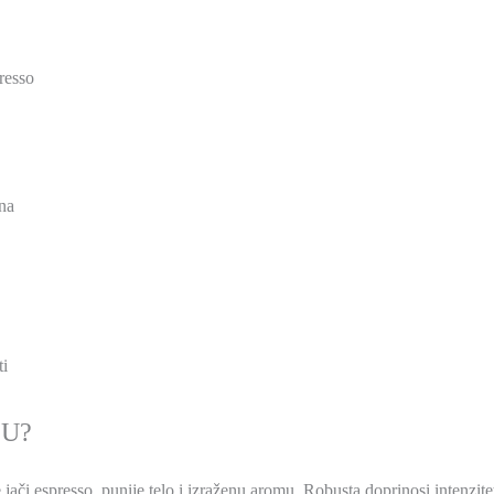
resso
na
ti
LU?
 jači espresso, punije telo i izraženu aromu. Robusta doprinosi intenzit