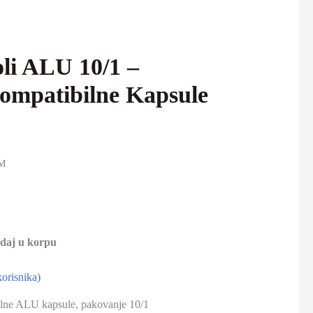
li ALU 10/1 –
ompatibilne Kapsule
OM
daj u korpu
korisnika)
lne ALU kapsule, pakovanje 10/1