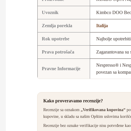
Uvoznik
Kimbco DOO Beo
Zemlja porekla
Italija
Rok upotrebe
Najbolje upotrebi
Prava potrošača
Zagarantovana su s
Nespresso® i Nesp
Pravne Informacije
povezan sa kompan
Kako proveravamo recenzije?
Recenzije sa oznakom
„Verifikovana kupovina“
pov
kupovine, u skladu sa našim Opštim uslovima korišće
Recenzije bez oznake verifikacije nisu potvrđene k