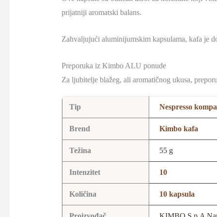
prijatniji aromatski balans.
Zahvaljujući aluminijumskim kapsulama, kafa je dob
Preporuka iz Kimbo ALU ponude
Za ljubitelje blažeg, ali aromatičnog ukusa, prepo
Tip
Nespresso kompat
Brend
Kimbo kafa
Težina
55 g
Intenzitet
10
Količina
10 kapsula
Proizvođač
KIMBO S.p.A Nap