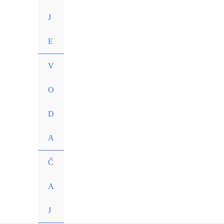
J
E
V
O
D
A
Č
A
J