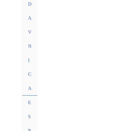
D
A
V
N
I
C
A
E
S
P