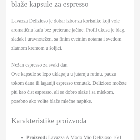
blaže kapsule za espresso
Lavazza Delizioso je dobar izbor za korisnike koji vole
aromatičnu kafu bez preterane jačine. Profil ukusa je blag,
sladak i uravnotežen, sa finim cvetnim notama i svetlom
zlatnom kremom u šoljici.
Nežan espresso za svaki dan
Ove kapsule se lepo uklapaju u jutarnju rutinu, pauzu
tokom dana ili laganiji espresso trenutak. Delizioso možete
piti kao čist espresso, ali se dobro slaže i sa mlekom,
posebno ako volite blaže mlečne napitke.
Karakteristike proizvoda
Proizvod:
Lavazza A Modo Mio Delizioso 16/1