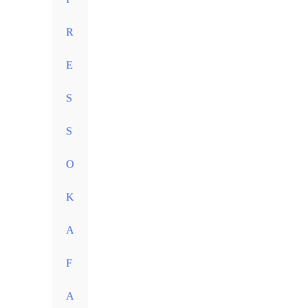
R
E
S
S
O
K
A
F
A