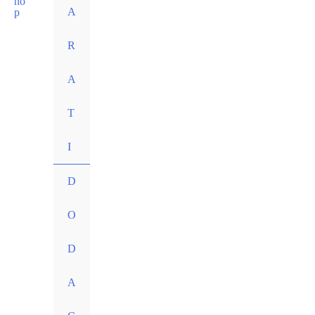
A
R
A
T
I
D
O
D
A