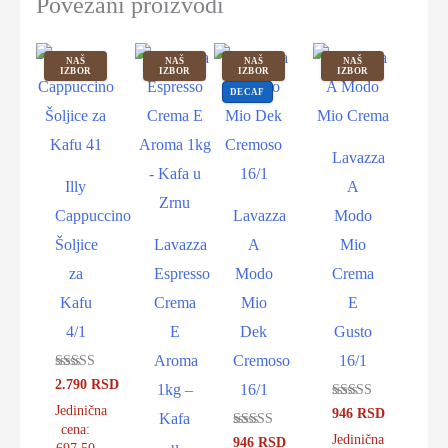
Povezani proizvodi
NAŠ
NAŠ
NAŠ
NAŠ
IZBOR
IZBOR
IZBOR
IZBOR
DECAF
Lavazza
Illy
A
Cappuccino
Lavazza
Modo
Šoljice
Lavazza
A
Mio
za
Espresso
Modo
Crema
Kafu
Crema
Mio
E
4/1
E
Dek
Gusto
Aroma
Cremoso
16/1
Ocenjeno sa
2.790
RSD
1kg –
16/1
5.00
od 5
Jedinična
Ocenjeno sa
946
RSD
Kafa
4.91
cena:
od 5
Jedinična
Ocenjeno sa
946
RSD
u