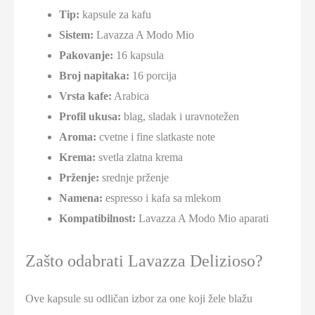
Tip:
kapsule za kafu
Sistem:
Lavazza A Modo Mio
Pakovanje:
16 kapsula
Broj napitaka:
16 porcija
Vrsta kafe:
Arabica
Profil ukusa:
blag, sladak i uravnotežen
Aroma:
cvetne i fine slatkaste note
Krema:
svetla zlatna krema
Prženje:
srednje prženje
Namena:
espresso i kafa sa mlekom
Kompatibilnost:
Lavazza A Modo Mio aparati
Zašto odabrati Lavazza Delizioso?
Ove kapsule su odličan izbor za one koji žele blažu