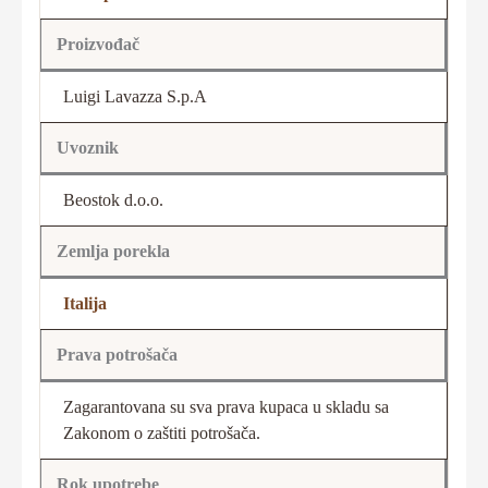
Proizvođač
Luigi Lavazza S.p.A
Uvoznik
Beostok d.o.o.
Zemlja porekla
Italija
Prava potrošača
Zagarantovana su sva prava kupaca u skladu sa
Zakonom o zaštiti potrošača.
Rok upotrebe