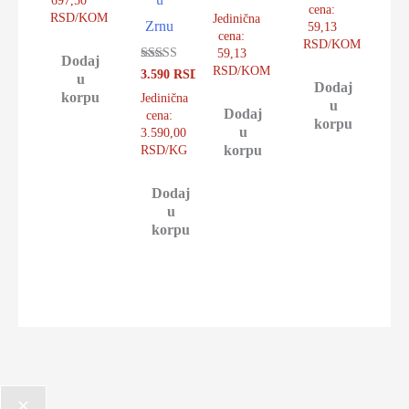
697,50
4.93
cena:
od 5
RSD/KOM
Jedinična
Zrnu
59,13
cena:
RSD/KOM
59,13
Dodaj
RSD/KOM
Ocenjeno sa
3.590
RSD
u
4.92
Dodaj
od 5
korpu
Jedinična
u
Dodaj
cena:
korpu
u
3.590,00
korpu
RSD/KG
Dodaj
u
korpu