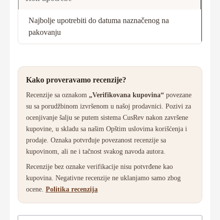
Najbolje upotrebiti do datuma naznačenog na
pakovanju
Kako proveravamo recenzije?
Recenzije sa oznakom
„Verifikovana kupovina“
povezane
su sa porudžbinom izvršenom u našoj prodavnici. Pozivi za
ocenjivanje šalju se putem sistema CusRev nakon završene
kupovine, u skladu sa našim Opštim uslovima korišćenja i
prodaje. Oznaka potvrđuje povezanost recenzije sa
kupovinom, ali ne i tačnost svakog navoda autora.
Recenzije bez oznake verifikacije nisu potvrđene kao
kupovina. Negativne recenzije ne uklanjamo samo zbog
ocene.
Politika recenzija