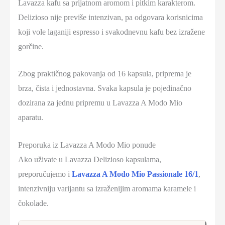
Lavazza kafu sa prijatnom aromom i pitkim karakterom.
Delizioso nije previše intenzivan, pa odgovara korisnicima
koji vole laganiji espresso i svakodnevnu kafu bez izražene
gorčine.
Zbog praktičnog pakovanja od 16 kapsula, priprema je
brza, čista i jednostavna. Svaka kapsula je pojedinačno
dozirana za jednu pripremu u Lavazza A Modo Mio
aparatu.
Preporuka iz Lavazza A Modo Mio ponude
Ako uživate u Lavazza Delizioso kapsulama,
preporučujemo i
Lavazza A Modo Mio Passionale 16/1
,
intenzivniju varijantu sa izraženijim aromama karamele i
čokolade.