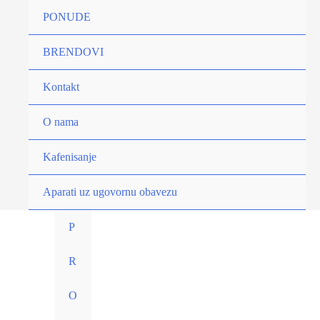
Pređi
PONUDE
Modo
na
Mio
sadržaj
BRENDOVI
Delizioso
16/1
Kontakt
količina
O nama
Kafenisanje
Aparati uz ugovornu obavezu
P
R
O