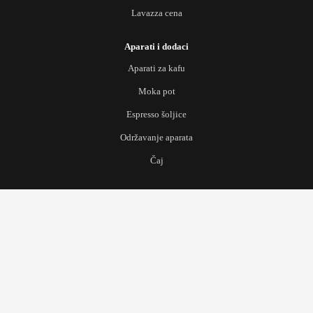
Lavazza cena
Aparati i dodaci
Aparati za kafu
Moka pot
Espresso šoljice
Održavanje aparata
Čaj
Scroll
to
Top