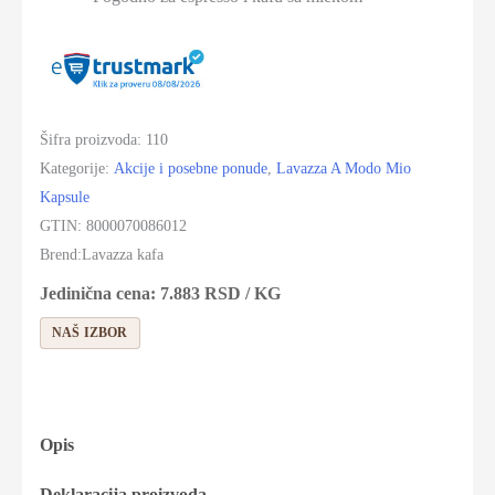
Šifra proizvoda:
110
Kategorije:
Akcije i posebne ponude
,
Lavazza A Modo Mio
Kapsule
GTIN:
8000070086012
Brend:
Lavazza kafa
Jedinična cena:
7.883
RSD
/ KG
NAŠ IZBOR
Opis
Deklaracija proizvoda