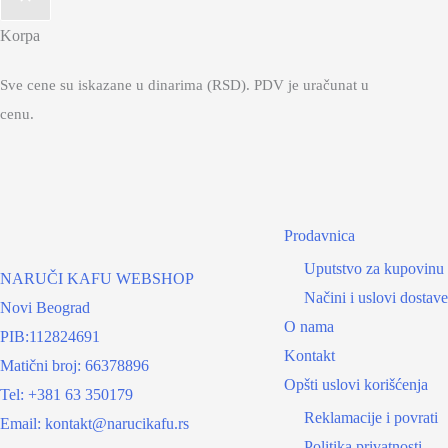
Korpa
Sve cene su iskazane u dinarima (RSD). PDV je uračunat u
cenu.
Prodavnica
Uputstvo za kupovinu
NARUČI KAFU WEBSHOP
Načini i uslovi dostave
Novi Beograd
O nama
PIB:112824691
Kontakt
Matični broj: 66378896
Opšti uslovi korišćenja
Tel: +381 63 350179
Reklamacije i povrati
Email: kontakt@narucikafu.rs
Politika privatnosti