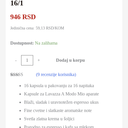
16/1
946
RSD
Jedinična cena: 59,13 RSD/KOM
Dostupnost:
Na zalihama
Lavazza
Dodaj u korpu
-
+
A
(
9
recenzije korisnika)
Modo
Ocenjeno
9
Mio
16 kapsula u pakovanju za 16 napitaka
4.89
od 5 na
osnovu
Delizioso
Kapsule za Lavazza A Modo Mio aparate
ocena
kupaca
16/1
Blaži, sladak i uravnotežen espresso ukus
količina
Fine cvetne i slatkaste aromatske note
Svetla zlatna krema u šoljici
Pogodno za espresso i kafu sa mlekom