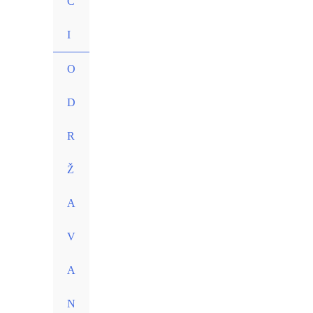
C
I
O
D
R
Ž
A
V
A
N