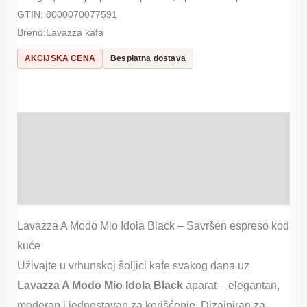
GTIN:
8000070077591
Brend:
Lavazza kafa
AKCIJSKA CENA
Besplatna dostava
Opis
Deklaracija proizvoda
Recenzije (1)
Lavazza A Modo Mio Idola Black – Savršen espreso kod
kuće
Uživajte u vrhunskoj šoljici kafe svakog dana uz
Lavazza A Modo Mio Idola Black
aparat – elegantan,
moderan i jednostavan za korišćenje. Dizajniran za