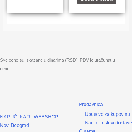
Sve cene su iskazane u dinarima (RSD). PDV je uračunat u
cenu.
Prodavnica
Uputstvo za kupovinu
NARUČI KAFU WEBSHOP
Načini i uslovi dostave
Novi Beograd
O nama