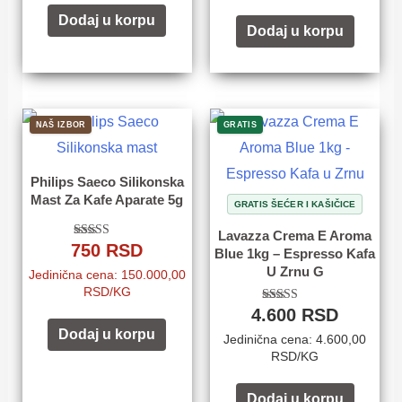
Dodaj u korpu
Dodaj u korpu
NAŠ IZBOR
GRATIS
Philips Saeco Silikonska
Mast Za Kafe Aparate 5g
GRATIS ŠEĆER I KAŠIČICE
Lavazza Crema E Aroma
750
RSD
Ocenjeno sa
Blue 1kg – Espresso Kafa
4.82
U Zrnu G
od 5
Jedinična cena: 150.000,00
RSD/KG
4.600
RSD
Ocenjeno sa
4.84
Dodaj u korpu
od 5
Jedinična cena: 4.600,00
RSD/KG
Dodaj u korpu