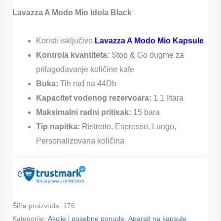
ocene kupca
Lavazza A Modo Mio Idola Black
Koristi isključivo
Lavazza A Modo Mio Kapsule
Kontrola kvantiteta:
Stop & Go dugme za
prilagođavanje količine kafe
Buka:
Tih rad na 44Db
Kapacitet vodenog rezervoara:
1,1 litara
Maksimalni radni pritisak:
15 bara
Tip napitka:
Ristretto, Espresso, Lungo,
Personalizovana količina
Šifra proizvoda:
176
Kategorije:
Akcije i posebne ponude
,
Aparati na kapsule