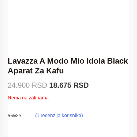
24.900 RSD.
Lavazza A Modo Mio Idola Black
Aparat Za Kafu
24.900
RSD
18.675
RSD
Nema na zalihama
(
1
recenzija korisnika)
Ocenjeno
1
5.00
od 5 na
osnovu