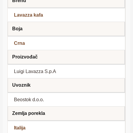
Brend
Lavazza kafa
Boja
Crna
Proizvođač
Luigi Lavazza S.p.A
Uvoznik
Beostok d.o.o.
Zemlja porekla
Italija