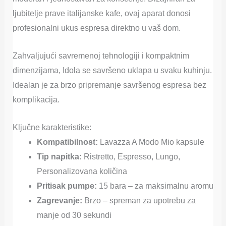
ljubitelje prave italijanske kafe, ovaj aparat donosi
profesionalni ukus espresa direktno u vaš dom.
Zahvaljujući savremenoj tehnologiji i kompaktnim
dimenzijama, Idola se savršeno uklapa u svaku kuhinju.
Idealan je za brzo pripremanje savršenog espresa bez
komplikacija.
Ključne karakteristike:
Kompatibilnost:
Lavazza A Modo Mio kapsule
Tip napitka:
Ristretto, Espresso, Lungo,
Personalizovana količina
Pritisak pumpe:
15 bara – za maksimalnu aromu
Zagrevanje:
Brzo – spreman za upotrebu za
manje od 30 sekundi