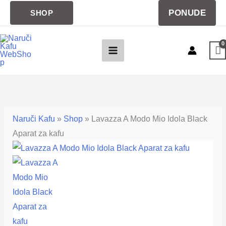
Pređi
PONUDE
SHOP
na
sadržaj
Naruči Kafu
»
Shop
»
Lavazza A Modo Mio Idola Black
Aparat za kafu
Originalna
Trenutna
cena
cena
je
je:
bila:
18.675 RSD.