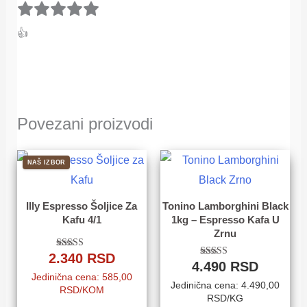
👍
Povezani proizvodi
NAŠ IZBOR
Illy Espresso Šoljice Za
Tonino Lamborghini Black
Kafu 4/1
1kg – Espresso Kafa U
Zrnu
2.340
RSD
Ocenjeno sa
4.490
RSD
Ocenjeno sa
5.00
4.77
od 5
Jedinična cena: 585,00
od 5
Jedinična cena: 4.490,00
RSD/KOM
RSD/KG