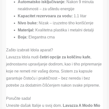
Automatsko isključivanje:
Nakon 9 minuta
neaktivnosti – za uštedu energije
Kapacitet rezervoara za vodu:
1.1 litar
Nivo buke:
Nizak – izuzetno tiho korišćenje
Materijal:
Kvalitetna plastika i metalni detalji
Boja:
Elegantna crna
Zašto izabrati Idola aparat?
Lavazza Idola nudi
četiri opcije za količinu kafe
,
jednostavno upravljanje dodirom, kao i tiho pripremanje
koje ne remeti mir vašeg doma. Sistem za kapsule
garantuje čistoću i praktičnost – bez nereda i bez
potrebe za dodatnim čišćenjem nakon svake pripreme.
Poručite sada!
Unesite dašak Italije u svoj dom.
Lavazza A Modo Mio