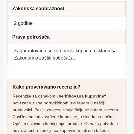
Zakonska saobraznost
2 godine
Prava potrošača
Zagarantovana su sva prava kupaca u skladu sa
Zakonom o zaštiti potrošača.
Kako proveravamo recenzije?
Recenzije sa oznakom
„Verifikovana kupovina“
povezane su sa porudžbinom izvršenom u našoj
prodavnici. Pozivi za ocenjivanje šalju se putem sistema
CusRev nakon završene kupovine, u skladu sa našim
Opštim uslovima korišćenja i prodaje. Oznaka potvrđuje
povezanost recenzije sa kupovinom, ali ne i tačnost