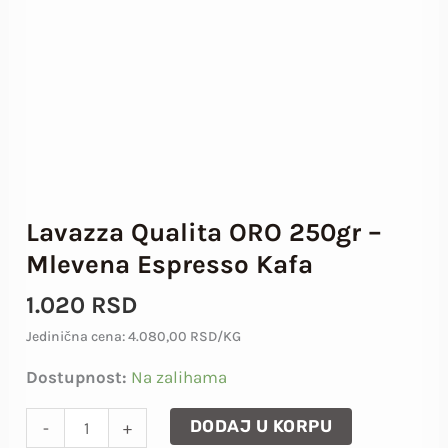
Mlevena
Espresso
Kafa
količina
Lavazza Qualita ORO 250gr –
Mlevena Espresso Kafa
1.020
RSD
Jedinična cena: 4.080,00 RSD/KG
Dostupnost:
Na zalihama
DODAJ U KORPU
-
+