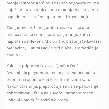
manje izražene gorčine. Posebno odgovara onima
koji žele 100% Arabica kafu u manjem pakovanju,
pogodnom za kućnu upotrebu ili kancelariju.
Zbog uravnoteženog profila, ova kafa se dobro
uklapa u kraći espresso, dužu jutarnju kafu i
napitke sa mlekom. Ako obično birate jače Lavazza
mešavine, Qualita Oro će biti blaža i aromatičnija
opcija.
Kako se priprema Lavazza Qualita Oro?
Ova kafa je pogodna za moka pot, tradicionalnu
pripremu i aparate koji koriste mlevenu kafu.
Nakon otvaranja, preporučuje se da se pakovanje
dobro zatvori i čuva na suvom i tamnom mestu,
kako bi kafa duže zadržala aromu.