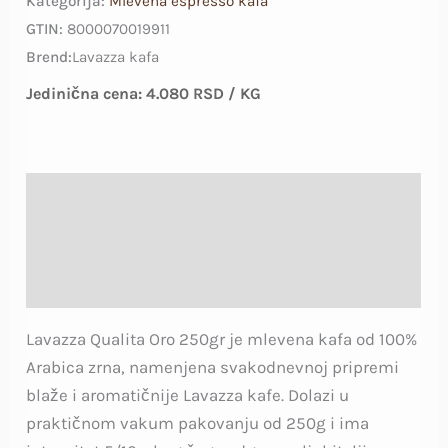
Kategorija:
Mlevena espresso kafa
GTIN:
8000070019911
Brend:
Lavazza kafa
Jedinična cena:
4.080
RSD
/ KG
Opis
Deklaracija proizvoda
Recenzije (46)
Lavazza Qualita Oro 250gr je mlevena kafa od 100%
Arabica zrna, namenjena svakodnevnoj pripremi
blaže i aromatičnije Lavazza kafe. Dolazi u
praktičnom vakum pakovanju od 250g i ima