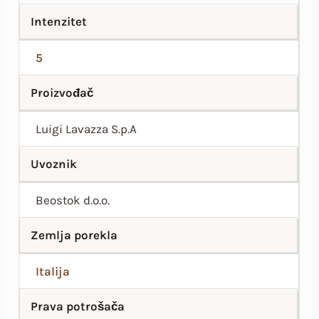
Intenzitet
5
Proizvođač
Luigi Lavazza S.p.A
Uvoznik
Beostok d.o.o.
Zemlja porekla
Italija
Prava potrošača