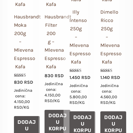
Illy
Dimello
Hausbrandt
Hausbrandt
Intenso
Ricco
Moka
Filter
250g
250g
200g
200
–
–
–
g –
Mlevena
Mlevena
Mlevena
Mlevena
Espresso
Espresso
Espresso
Espresso
Kafa
Kafa
Kafa
Kafa
830
RSD
Ocenjeno sa
Ocenjeno sa
1.450
RSD
1.140
RSD
5.00
5.00
Ocenjeno
830
RSD
Jedinična
od 5
od 5
Jedinična
Jedinična
sa
cena:
4.80
Jedinična
cena:
cena:
od 5
4.150,00
cena:
5.800,00
4.560,00
RSD/KG
4.150,00
RSD/KG
RSD/KG
RSD/KG
DODAJ
DODAJ
DODAJ
DODAJ
U
U
U
U
KORPU
KORPU
KORPU