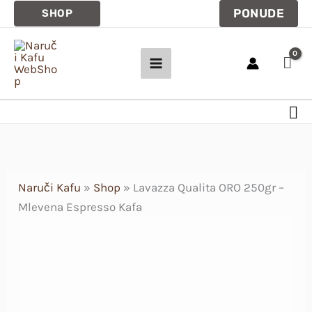
ORO
Pređi
PONUDE
SHOP
250gr
na
-
sadržaj
Mlevena
Espresso
Kafa
Pre
količina
Naruči Kafu
»
Shop
»
Lavazza Qualita ORO 250gr –
Mlevena Espresso Kafa
Lavazza
Qualita
ORO
250gr
-