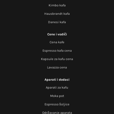
Kimbo kafa
Hausbrandt kafa
Danesi kafa
Cene i vodiči
Cena kafe
Espresso kafa cena
Kapsule za kafu cena
Lavazza cena
Aparati i dodaci
Aparati za kafu
Moka pot
Espresso šoljice
Održavanje aparata