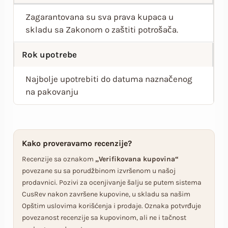
Zagarantovana su sva prava kupaca u
skladu sa Zakonom o zaštiti potrošača.
Rok upotrebe
Najbolje upotrebiti do datuma naznačenog
na pakovanju
Kako proveravamo recenzije?
Recenzije sa oznakom
„Verifikovana kupovina“
povezane su sa porudžbinom izvršenom u našoj
prodavnici. Pozivi za ocenjivanje šalju se putem sistema
CusRev nakon završene kupovine, u skladu sa našim
Opštim uslovima korišćenja i prodaje. Oznaka potvrđuje
povezanost recenzije sa kupovinom, ali ne i tačnost