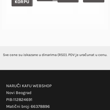
KORPU
Sve cene su iskazane u dinarima (RSD). PDV je uračunat u cenu.
NARUČI KAFU WEBSHOP
Novi Beograd
PIB:112824691
Matični broj: 66378896