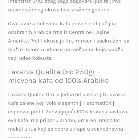
intenzitet 5/10, zbog čega odgovara ljubiteljima
uravnoteženog ukusa bez izražene gorčine.
Ova Lavazza mlevena kafa pravi se od pažljivo
odabranih Arabica zrna iz Centralne i Južne
Amerike. Profil ukusa je fin, mirisan i zaokružen, sa
blažim telom u odnosu na mešavine koje sadrže
veći udeo Robuste.
Lavazza Qualita Oro 250gr –
mlevena kafa od 100% Arabike
Lavazza Qualita Oro je jedna od poznatijih Lavazza
kafa za one koji vole elegantniji i aromatičniji
espresso profil. Zahvaljujući 100% Arabica sastavu,
ova kafa ima prijatnu aromu, umeren intenzitet i
mekši ukus koji se dobro uklapa u svakodnevnu
pripremu.