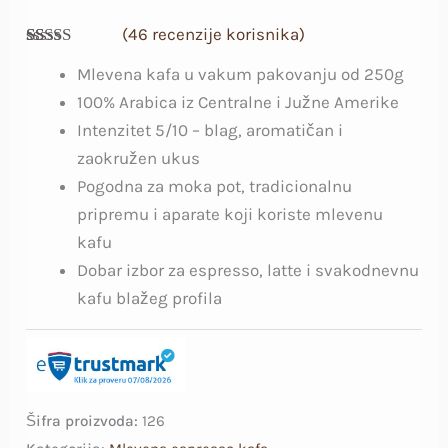
(
46
recenzije korisnika)
Ocenjeno
46
Mlevena kafa u vakum pakovanju od 250g
4.93
od 5 na
osnovu
100% Arabica iz Centralne i Južne Amerike
ocena
kupaca
Intenzitet 5/10 – blag, aromatičan i
zaokružen ukus
Pogodna za moka pot, tradicionalnu
pripremu i aparate koji koriste mlevenu
kafu
Dobar izbor za espresso, latte i svakodnevnu
kafu blažeg profila
Šifra proizvoda:
126