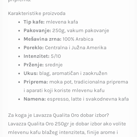
Karakteristike proizvoda
Tip kafe:
mlevena kafa
Pakovanje:
250g, vakum pakovanje
Mešavina zrna:
100% Arabica
Poreklo:
Centralna i Južna Amerika
Intenzitet:
5/10
Prženje:
srednje
Ukus:
blag, aromatičan i zaokružen
Priprema:
moka pot, tradicionalna priprema
i aparati koji koriste mlevenu kafu
Namena:
espresso, latte i svakodnevna kafa
Za koga je Lavazza Qualita Oro dobar izbor?
Lavazza Qualita Oro 250gr je dobar izbor ako volite
mlevenu kafu blažeg intenziteta, finije arome i