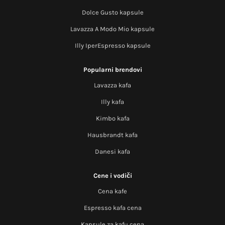
Dolce Gusto kapsule
Lavazza A Modo Mio kapsule
Illy IperEspresso kapsule
Popularni brendovi
Lavazza kafa
Illy kafa
Kimbo kafa
Hausbrandt kafa
Danesi kafa
Cene i vodiči
Cena kafe
Espresso kafa cena
Kapsule za kafu cena