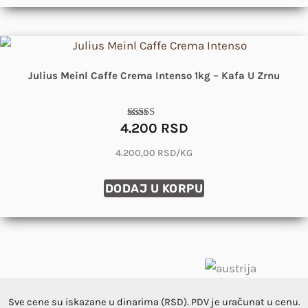
Julius Meinl Caffe Crema Intenso 1kg – Kafa U Zrnu
4.200
RSD
Ocenjeno sa
5.00
od 5
4.200,00 RSD/KG
DODAJ U KORPU
Sve cene su iskazane u dinarima (RSD). PDV je uračunat u cenu.