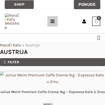
Pređi
PONUDE
SHOP
na
sadržaj
Pre
Naruči Kafu
»
Austrija
AUSTRIJA
FILTER
Julius Meinl Premium Caffe Crema 1kg – Espresso Kafa U Zrnu