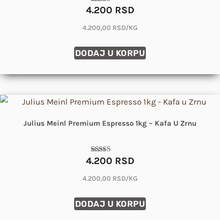
4.200
RSD
Ocenjeno
sa
4.84
4.200,00 RSD/KG
od 5
DODAJ U KORPU
Julius Meinl Premium Espresso 1kg – Kafa U Zrnu
4.200
RSD
Ocenjeno
sa
4.79
4.200,00 RSD/KG
od 5
DODAJ U KORPU