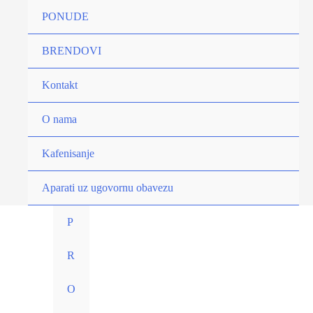
Pređi
PONUDE
Platinum
na
1kg
sadržaj
BRENDOVI
-
Espresso
Kontakt
Kafa
u
O nama
Zrnu.
Kafenisanje
količina
Aparati uz ugovornu obavezu
P
R
O