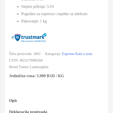
količina
Stepen prženja: 5/10
Pogodno za espresso i napitke sa mlekom
Pakovanje: 1 kg
Šifra proizvoda:
2603
Kategorija:
Espresso Kafa u zrnu
GTIN:
8023179000260
Brend:
Tonino Lamborghini
Jedinična cena:
5.900
RSD
/ KG
Opis
Deklaracija proizvoda