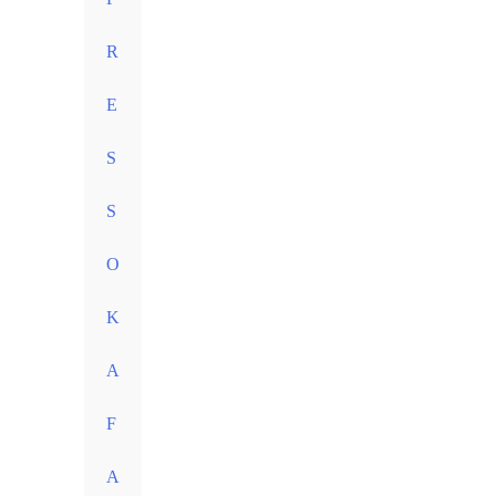
R
E
S
S
O
K
A
F
A