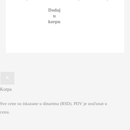
Dodaj
u
korpu
Korpa
Sve cene su iskazane u dinarima (RSD). PDV je uračunat u
cenu.