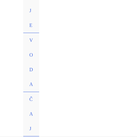
J
E
V
O
D
A
Č
A
J