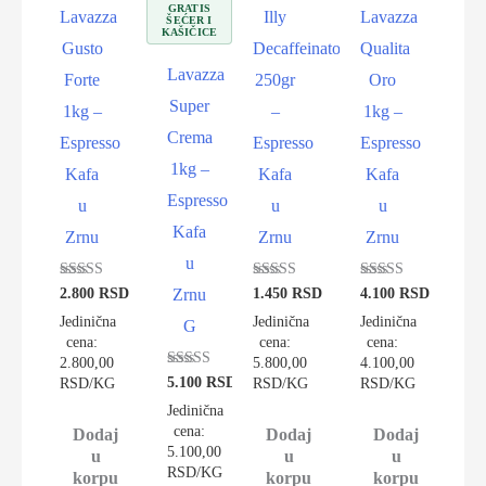
GRATIS
Lavazza
Illy
Lavazza
ŠEĆER I
KAŠIČICE
Gusto
Decaffeinato
Qualita
Lavazza
Forte
250gr
Oro
Super
1kg –
–
1kg –
Crema
Espresso
Espresso
Espresso
1kg –
Kafa
Kafa
Kafa
Espresso
u
u
u
Kafa
Zrnu
Zrnu
Zrnu
u
Ocenjeno sa
Ocenjeno sa
Ocenjeno sa
2.800
RSD
1.450
RSD
4.100
RSD
Zrnu
4.85
5.00
4.89
od 5
od 5
od 5
Jedinična
Jedinična
Jedinična
G
cena:
cena:
cena:
2.800,00
5.800,00
4.100,00
Ocenjeno sa
5.100
RSD
RSD/KG
RSD/KG
RSD/KG
4.86
od 5
Jedinična
cena:
Dodaj
Dodaj
Dodaj
5.100,00
u
u
u
RSD/KG
korpu
korpu
korpu