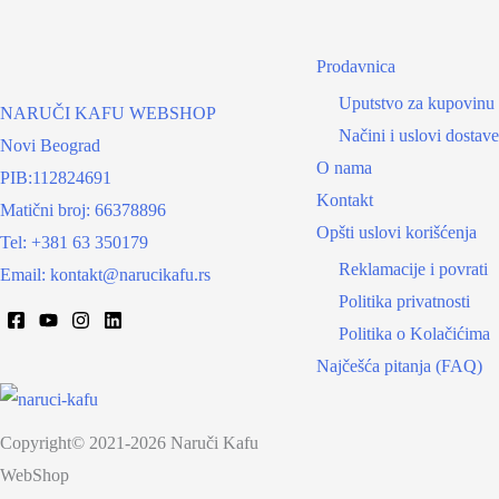
Prodavnica
Uputstvo za kupovinu
NARUČI KAFU WEBSHOP
Načini i uslovi dostave
Novi Beograd
O nama
PIB:112824691
Kontakt
Matični broj: 66378896
Opšti uslovi korišćenja
Tel: +381 63 350179
Reklamacije i povrati
Email: kontakt@narucikafu.rs
Politika privatnosti
Politika o Kolačićima
Najčešća pitanja (FAQ)
Copyright© 2021-2026 Naruči Kafu
WebShop