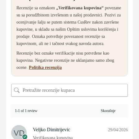
Recenzije sa oznakom
„Verifikovana kupovina“
povezane
su sa porudžbinom izvršenom u našoj prodavnici. Pozivi za
ocenjivanje šalju se putem sistema CusRev nakon završene
kupovine, u skladu sa našim Opštim uslovima korišćenja i
prodaje. Oznaka potvrđuje povezanost recenzije sa
kupovinom, ali ne i tačnost svakog navoda autora.
Recenzije bez oznake verifikacije nisu potvrđene kao
kupovina. Negativne recenzije ne uklanjamo samo zbog
ocene.
Politika recenzija
1-1 of 1 review
Veljko Dimitrijevic
29/04/2026
Verifikovana kupovina