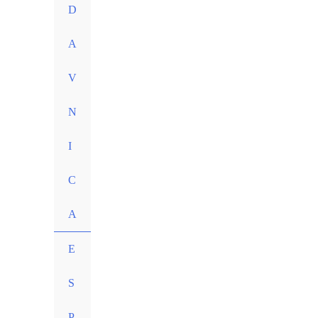
D
A
V
N
I
C
A
E
S
P