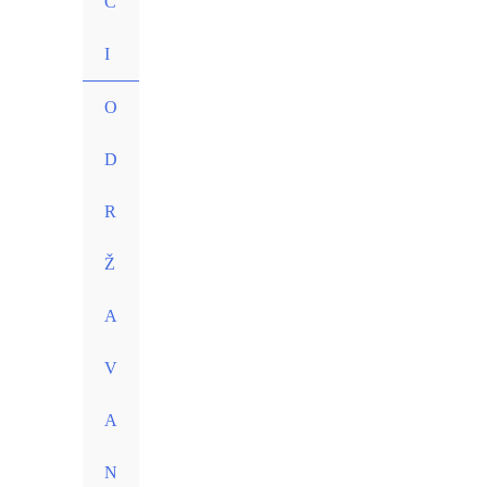
C
I
O
D
R
Ž
A
V
A
N