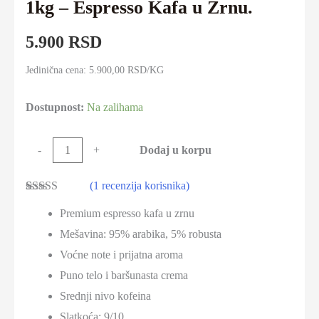
1kg – Espresso Kafa u Zrnu.
5.900
RSD
Jedinična cena: 5.900,00 RSD/KG
Dostupnost:
Na zalihama
Tonino
Dodaj u korpu
-
+
Lamborghini
(
1
recenzija korisnika)
Platinum
Ocenjeno
1
1kg
Premium espresso kafa u zrnu
5.00
od 5 na
osnovu
-
Mešavina: 95% arabika, 5% robusta
ocene kupca
Espresso
Voćne note i prijatna aroma
Kafa
Puno telo i baršunasta crema
u
Srednji nivo kofeina
Zrnu.
Slatkoća: 9/10