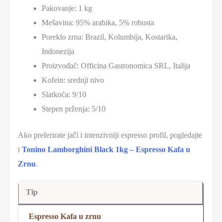
Pakovanje: 1 kg
Mešavina: 95% arabika, 5% robusta
Poreklo zrna: Brazil, Kolumbija, Kostarika,
Indonezija
Proizvođač: Officina Gastronomica SRL, Italija
Kofein: srednji nivo
Slatkoća: 9/10
Stepen prženja: 5/10
Ako preferirate jači i intenzivniji espresso profil, pogledajte
i
Tonino Lamborghini Black 1kg – Espresso Kafa u
Zrnu
.
Tip
Espresso Kafa u zrnu