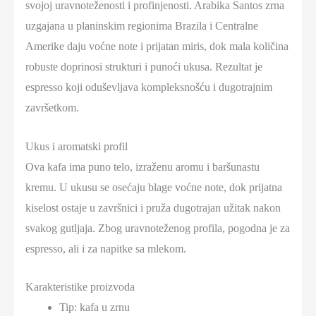
svojoj uravnoteženosti i profinjenosti. Arabika Santos zrna
uzgajana u planinskim regionima Brazila i Centralne
Amerike daju voćne note i prijatan miris, dok mala količina
robuste doprinosi strukturi i punoći ukusa. Rezultat je
espresso koji oduševljava kompleksnošću i dugotrajnim
završetkom.
Ukus i aromatski profil
Ova kafa ima puno telo, izraženu aromu i baršunastu
kremu. U ukusu se osećaju blage voćne note, dok prijatna
kiselost ostaje u završnici i pruža dugotrajan užitak nakon
svakog gutljaja. Zbog uravnoteženog profila, pogodna je za
espresso, ali i za napitke sa mlekom.
Karakteristike proizvoda
Tip: kafa u zrnu