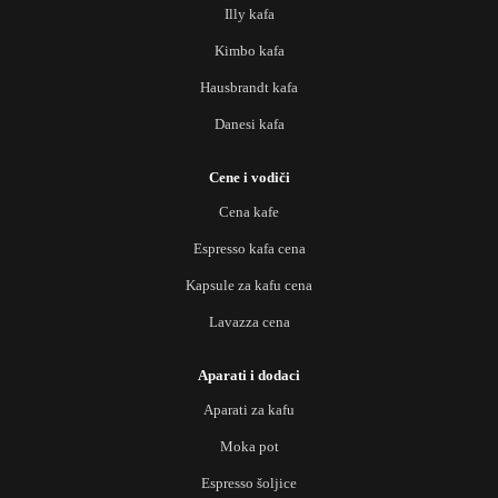
Illy kafa
Kimbo kafa
Hausbrandt kafa
Danesi kafa
Cene i vodiči
Cena kafe
Espresso kafa cena
Kapsule za kafu cena
Lavazza cena
Aparati i dodaci
Aparati za kafu
Moka pot
Espresso šoljice