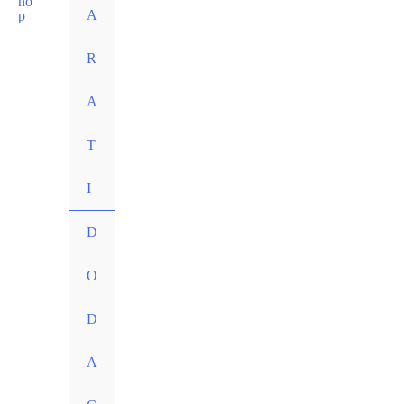
A
R
A
T
I
D
O
D
A