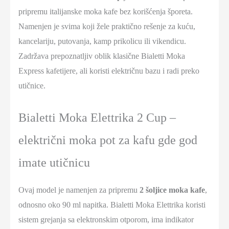
pripremu italijanske moka kafe bez korišćenja šporeta.
Namenjen je svima koji žele praktično rešenje za kuću,
kancelariju, putovanja, kamp prikolicu ili vikendicu.
Zadržava prepoznatljiv oblik klasične Bialetti Moka
Express kafetijere, ali koristi električnu bazu i radi preko
utičnice.
Bialetti Moka Elettrika 2 Cup –
električni moka pot za kafu gde god
imate utičnicu
Ovaj model je namenjen za pripremu
2 šoljice moka kafe
,
odnosno oko 90 ml napitka. Bialetti Moka Elettrika koristi
sistem grejanja sa elektronskim otporom, ima indikator