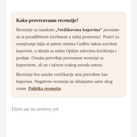
Kako proveravamo recenzije?
Recenzije sa oznakom
„Verifikovana kupovina“
povezane
su sa porudžbinom izvršenom u našoj prodavnici. Pozivi za
ocenjivanje šalju se putem sistema CusRev nakon završene
kupovine, u skladu sa našim Opštim uslovima korišćenja i
prodaje. Oznaka potvrđuje povezanost recenzije sa
kupovinom, ali ne i tačnost svakog navoda autora.
Recenzije bez oznake verifikacije nisu potvrđene kao
kupovina. Negativne recenzije ne uklanjamo samo zbog
ocene.
Politika recenzija
There are no reviews yet