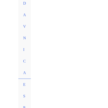
D
A
V
N
I
C
A
E
S
P