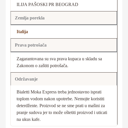
ILIJA PAŠOSKI PR BEOGRAD
Zemlja porekla
Italija
Prava potrošača
Zagarantovana su sva prava kupaca u skladu sa
Zakonom o zaštiti potrošača.
Održavanje
Bialetti Moka Express treba jednostavno isprati
toplom vodom nakon upotrebe. Nemojte koristiti
deterdžente. Proizvod se ne sme prati u mašini za
pranje sudova jer to može oštetiti proizvod i uticati
na ukus kafe.