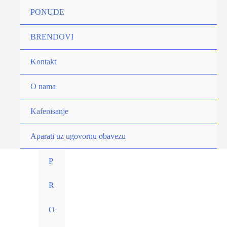
Pređi
PONUDE
Elettrika
na
2
sadržaj
BRENDOVI
Cup
-
Kontakt
Moka
Pot
O nama
Lonče
Kafenisanje
količina
Aparati uz ugovornu obavezu
P
R
O