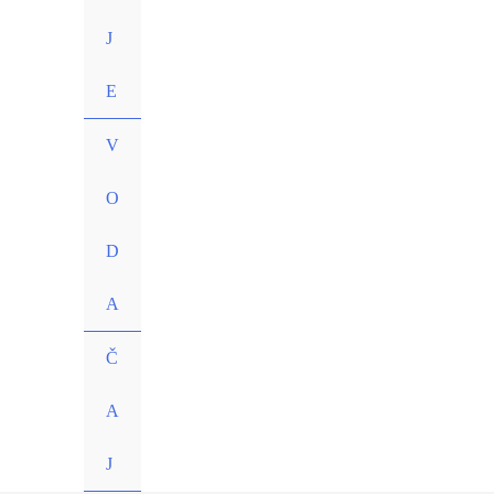
J
E
V
O
D
A
Č
A
J