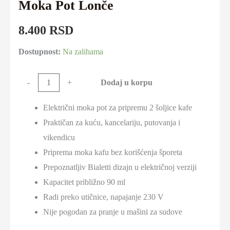
Moka Pot Lonče
8.400
RSD
Dostupnost:
Na zalihama
Bialetti
Dodaj u korpu
-
+
Moka
Električni moka pot za pripremu 2 šoljice kafe
Elettrika
Praktičan za kuću, kancelariju, putovanja i
2
vikendicu
Cup
Priprema moka kafu bez korišćenja šporeta
-
Prepoznatljiv Bialetti dizajn u električnoj verziji
Moka
Kapacitet približno 90 ml
Pot
Radi preko utičnice, napajanje 230 V
Lonče
Nije pogodan za pranje u mašini za sudove
količina