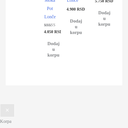
Moka
Lonče
5.750
RSD
Pot
4.900
RSD
Dodaj
Lonče
u
Dodaj
korpu
u
Ocenjeno sa
4.050
RSD
korpu
5.00
od 5
Dodaj
u
korpu
Korpa