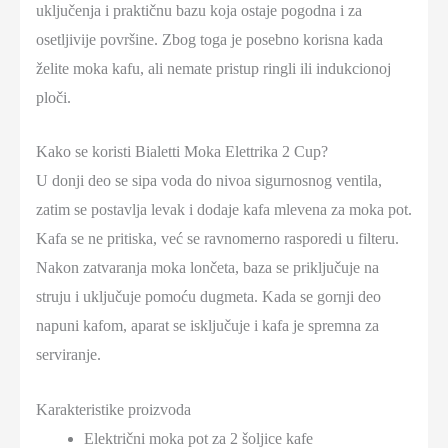
uključenja i praktičnu bazu koja ostaje pogodna i za
osetljivije površine. Zbog toga je posebno korisna kada
želite moka kafu, ali nemate pristup ringli ili indukcionoj
ploči.
Kako se koristi Bialetti Moka Elettrika 2 Cup?
U donji deo se sipa voda do nivoa sigurnosnog ventila,
zatim se postavlja levak i dodaje kafa mlevena za moka pot.
Kafa se ne pritiska, već se ravnomerno rasporedi u filteru.
Nakon zatvaranja moka lončeta, baza se priključuje na
struju i uključuje pomoću dugmeta. Kada se gornji deo
napuni kafom, aparat se isključuje i kafa je spremna za
serviranje.
Karakteristike proizvoda
Električni moka pot za 2 šoljice kafe