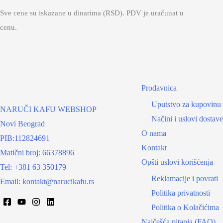
Sve cene su iskazane u dinarima (RSD). PDV je uračunat u
cenu.
Prodavnica
Uputstvo za kupovinu
NARUČI KAFU WEBSHOP
Načini i uslovi dostave
Novi Beograd
O nama
PIB:112824691
Kontakt
Matični broj: 66378896
Opšti uslovi korišćenja
Tel: +381 63 350179
Reklamacije i povrati
Email: kontakt@narucikafu.rs
Politika privatnosti
Politika o Kolačićima
Najčešća pitanja (FAQ)