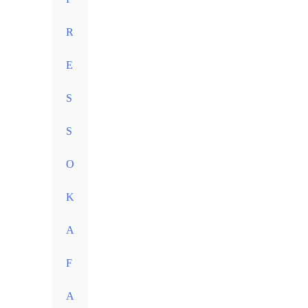
R
E
S
S
O
K
A
F
A