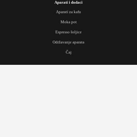
Aparati i dodaci
Aparati za kafu
Moka pot
Espresso šoljice
Održavanje aparata
Čaj
Scroll
to
Top