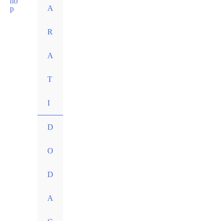
A
R
A
T
I
D
O
D
A