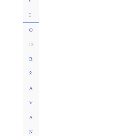
C
I
O
D
R
Ž
A
V
A
N