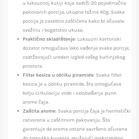
u luksuznoj kutiji koja sadrži 20 pojedinačno
pakovanih porcija, ukupne težine 40g. Svaka
porcija je zasebno zaštićena kako bi očuvala
svežinu i bogatstvo ukusa.
Praktično skladištenje
: Luksuzni kartonski
dozator omogućava lako vađenje svake porcije,
zadržavajući uredan izgled vašeg kuhinjskog
prostora.
Filter kesica u obliku piramide
: Svaka filter
kesica je u obliku piramide, što omogućava
bolju cirkulaciju vode i oslobađanje pune
arome čaja.
Zaštita arome
: Svaka porcija čaja je hermetički
zatvorena u zaštitnom pakovanju. Što
garantuje da aroma ostane savršeno očuvana
do trenutka kuvanja, pružajući maksimalno