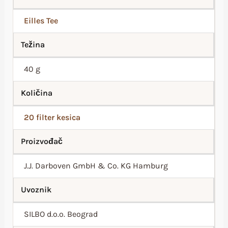
Eilles Tee
Težina
40 g
Količina
20 filter kesica
Proizvođač
J.J. Darboven GmbH & Co. KG Hamburg
Uvoznik
SILBO d.o.o. Beograd