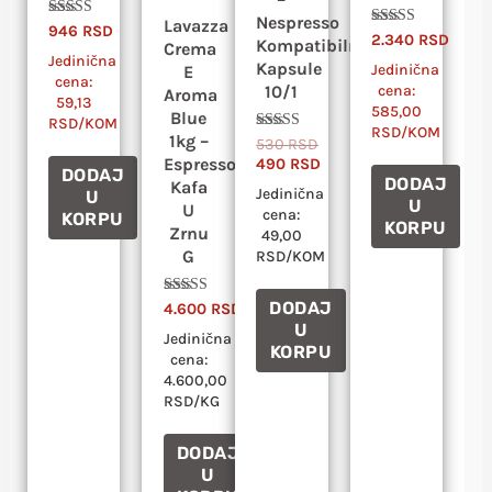
Nespresso
Lavazza
Ocenjeno sa
946
RSD
Ocenjeno sa
2.340
RSD
4.83
Kompatibilne
Crema
5.00
od 5
Jedinična
od 5
Kapsule
Jedinična
E
cena:
cena:
10/1
Aroma
59,13
585,00
Blue
RSD/KOM
RSD/KOM
1kg –
Ocenjeno sa
530
RSD
4.88
Espresso
490
RSD
od 5
DODAJ
DODAJ
Kafa
Jedinična
U
U
U
cena:
KORPU
KORPU
Zrnu
49,00
G
RSD/KOM
DODAJ
Ocenjeno sa
4.600
RSD
4.84
U
od 5
Jedinična
KORPU
cena:
4.600,00
RSD/KG
DODAJ
U