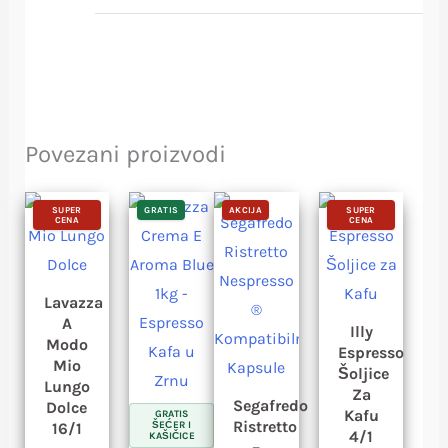
Povezani proizvodi
Originalna
Trenutna
SUPER
GRATIS
AKCIJA
SUPER
cena
cena
CENA
CENA
je
je:
bila:
490 RSD.
530 RSD.
Lavazza
A
Illy
Modo
Espresso
Mio
Šoljice
Lungo
Za
Segafredo
Dolce
Kafu
GRATIS
Ristretto
16/1
ŠEĆER I
4/1
KAŠIČICE
–