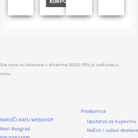
KORPU
Sve cene su iskazane u dinarima (RSD). PDV je uračunat u
cenu.
Prodavnica
NARUČI KAFU WEBSHOP
Uputstvo za kupovinu
Novi Beograd
Načini i uslovi dostave
PIB:112824691