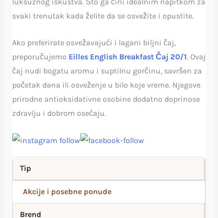
luksuznog iskustva. Što ga čini idealnim napitkom za
svaki trenutak kada želite da se osvežite i opustite.
Ako preferirate osvežavajući i lagani biljni čaj,
preporučujemo
Eilles English Breakfast Čaj 20/1
. Ovaj
čaj nudi bogatu aromu i suptilnu gorčinu, savršen za
početak dana ili osveženje u bilo koje vreme. Njegove
prirodne antioksidativne osobine dodatno doprinose
zdravlju i dobrom osećaju.
Tip
Akcije i posebne ponude
Brend