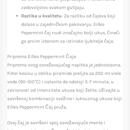
zadovoljstvo svakom gutljaju.
Razlika u kvalitetu
: Za razliku od čajeva koji
dolaze u zajedničkom pakovanju. Eilles
Pepermint čaj nudi značajno bolji ukus, čineći
ga prvim izborom za istinske ljubitelje čaja.
Priprema Eilles Peppermint Čaja
Priprema ovog osvežavajućeg napitka je jednostavna.
Filter kesicu u obliku piramide prelijte sa 250 ml vrele
vode (90-100°C) i ostavite da odstoji 5-7 minuta, u
zavisnosti od intenziteta ukusa koji želite. Uživajte u
savršenoj kombinaciji svežine i luksuznog ukusa koji
Eilles Peppermint Čaj pruža.
Ovaj čaj je savršeni spoj osvežavajuće mente i