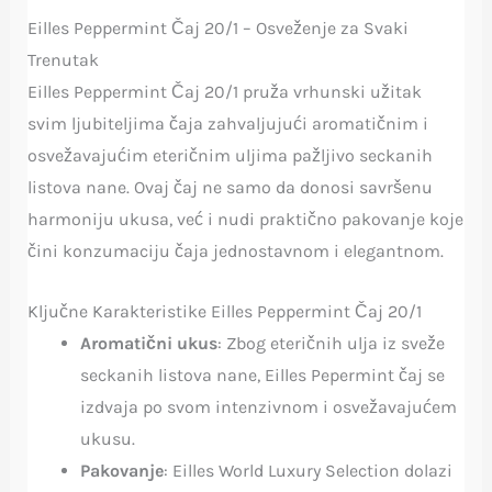
Eilles Peppermint Čaj 20/1 – Osveženje za Svaki
Trenutak
Eilles Peppermint Čaj 20/1 pruža vrhunski užitak
svim ljubiteljima čaja zahvaljujući aromatičnim i
osvežavajućim eteričnim uljima pažljivo seckanih
listova nane. Ovaj čaj ne samo da donosi savršenu
harmoniju ukusa, već i nudi praktično pakovanje koje
čini konzumaciju čaja jednostavnom i elegantnom.
Ključne Karakteristike Eilles Peppermint Čaj 20/1
Aromatični ukus
: Zbog eteričnih ulja iz sveže
seckanih listova nane, Eilles Pepermint čaj se
izdvaja po svom intenzivnom i osvežavajućem
ukusu.
Pakovanje
: Eilles World Luxury Selection dolazi