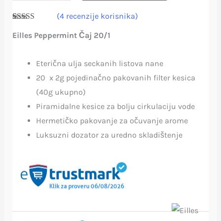
(
4
recenzije korisnika)
Ocenjeno
4
Eilles Peppermint Čaj 20/1
5.00
od 5 na
osnovu
ocene kupca
Eterična ulja seckanih listova nane
20 x 2g pojedinačno pakovanih filter kesica
(40g ukupno)
Piramidalne kesice za bolju cirkulaciju vode
Hermetičko pakovanje za očuvanje arome
Luksuzni dozator za uredno skladištenje