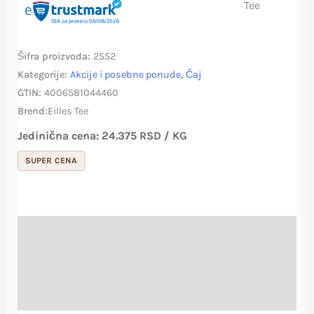
Šifra proizvoda:
2552
Kategorije:
Akcije i posebne ponude
,
Čaj
GTIN:
4006581044460
Brend:
Eilles Tee
Jedinična cena:
24.375
RSD
/ KG
SUPER CENA
Opis
Deklaracija proizvoda
Recenzije (4)