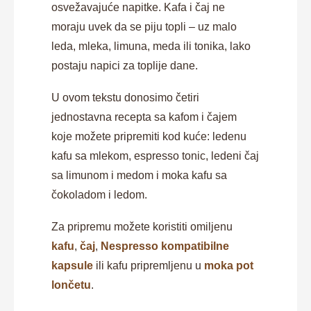
osvežavajuće napitke. Kafa i čaj ne
moraju uvek da se piju topli – uz malo
leda, mleka, limuna, meda ili tonika, lako
postaju napici za toplije dane.
U ovom tekstu donosimo četiri
jednostavna recepta sa kafom i čajem
koje možete pripremiti kod kuće: ledenu
kafu sa mlekom, espresso tonic, ledeni čaj
sa limunom i medom i moka kafu sa
čokoladom i ledom.
Za pripremu možete koristiti omiljenu
kafu
,
čaj
,
Nespresso kompatibilne
kapsule
ili kafu pripremljenu u
moka pot
lončetu
.