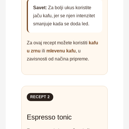
Savet:
Za bolji ukus koristite
jaču kafu, jer se njen intenzitet
smanjuje kada se doda led.
Za ovaj recept možete koristiti
kafu
u zrnu
ili
mlevenu kafu
, u
zavisnosti od načina pripreme.
RECEPT 2
Espresso tonic