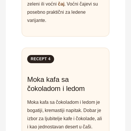
zeleni ili voćni
čaj
. Voćni čajevi su
posebno praktični za ledene
varijante.
RECEPT 4
Moka kafa sa
čokoladom i ledom
Moka kafa sa čokoladom i ledom je
bogatiji, kremastiji napitak. Dobar je
izbor za ljubitelje kafe i čokolade, ali
i kao jednostavan desert u čaši.