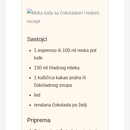
Sastojci
1 espresso ili 100 ml moka pot
kafe
150 ml hladnog mleka
1 kašičica kakao praha ili
čokoladnog sirupa
led
rendana čokolada po želji
Priprema