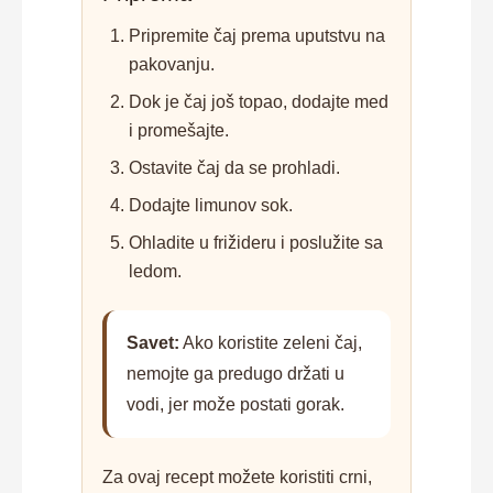
Pripremite čaj prema uputstvu na
pakovanju.
Dok je čaj još topao, dodajte med
i promešajte.
Ostavite čaj da se prohladi.
Dodajte limunov sok.
Ohladite u frižideru i poslužite sa
ledom.
Savet:
Ako koristite zeleni čaj,
nemojte ga predugo držati u
vodi, jer može postati gorak.
Za ovaj recept možete koristiti crni,