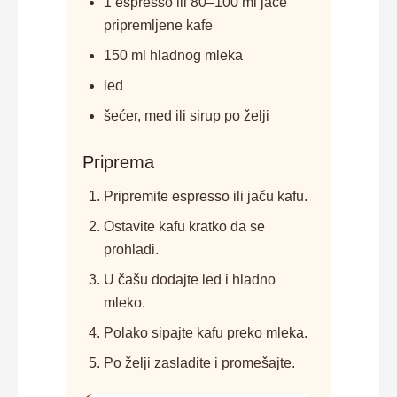
1 espresso ili 80–100 ml jače
pripremljene kafe
150 ml hladnog mleka
led
šećer, med ili sirup po želji
Priprema
Pripremite espresso ili jaču kafu.
Ostavite kafu kratko da se
prohladi.
U čašu dodajte led i hladno
mleko.
Polako sipajte kafu preko mleka.
Po želji zasladite i promešajte.