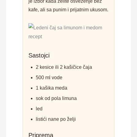
je izbor kada želite osveženje bez
kafe, ali sa punim i prijatnim ukusom.
Sastojci
2 kesice ili 2 kašičice čaja
500 ml vode
1 kašika meda
sok od pola limuna
led
listići nane po želji
Priprema