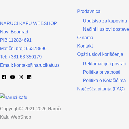
Prodavnica
Uputstvo za kupovinu
NARUČI KAFU WEBSHOP
Načini i uslovi dostave
Novi Beograd
O nama
PIB:112824691
Kontakt
Matični broj: 66378896
Opšti uslovi korišćenja
Tel: +381 63 350179
Reklamacije i povrati
Email: kontakt@narucikafu.rs
Politika privatnosti
Politika o Kolačićima
Najčešća pitanja (FAQ)
Copyright© 2021-2026 Naruči
Kafu WebShop