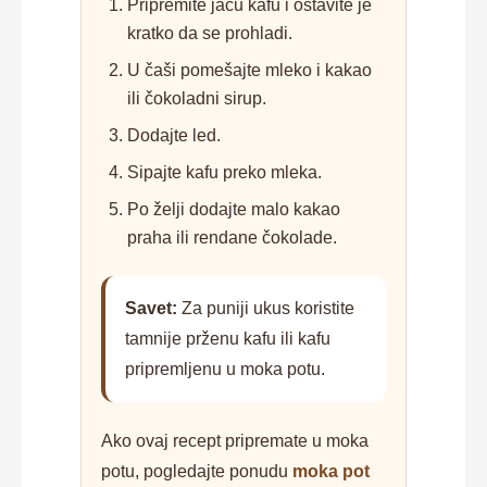
Pripremite jaču kafu i ostavite je
kratko da se prohladi.
U čaši pomešajte mleko i kakao
ili čokoladni sirup.
Dodajte led.
Sipajte kafu preko mleka.
Po želji dodajte malo kakao
praha ili rendane čokolade.
Savet:
Za puniji ukus koristite
tamnije prženu kafu ili kafu
pripremljenu u moka potu.
Ako ovaj recept pripremate u moka
potu, pogledajte ponudu
moka pot