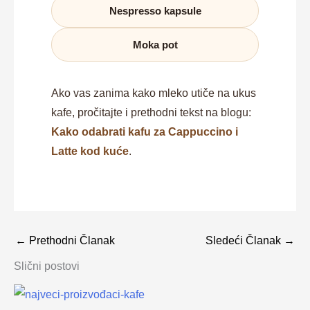
Nespresso kapsule
Moka pot
Ako vas zanima kako mleko utiče na ukus
kafe, pročitajte i prethodni tekst na blogu:
Kako odabrati kafu za Cappuccino i
Latte kod kuće
.
←
Prethodni Članak
Sledeći Članak
→
Slični postovi