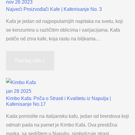
nov
26
2023
Najveći Proizvođači Kafe | Kafenisanje No. 3
Kafa je jedan od najpopularnijih napitaka na svetu, koji
se konzumira u različitim oblicima i varijacijama. Kafa
potiče od zrna kafe, koja rastu na biljkama…
Pročitaj više »
jan
28
2025
Kimbo Kafa: Priča o Strasti i Kvalitetu iz Napulja |
Kafenisanje No.17
Kada pomislite na italijansku kafu, jedan od brendova koji
odmah pada na pamet je Kimbo Kafa. Ova prestižna
marka, sa sedištem u Napulju, simbolizuje strast…