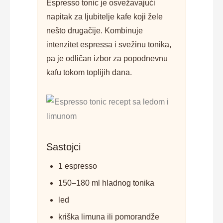
Espresso tonic je osvežavajući
napitak za ljubitelje kafe koji žele
nešto drugačije. Kombinuje
intenzitet espressa i svežinu tonika,
pa je odličan izbor za popodnevnu
kafu tokom toplijih dana.
Sastojci
1 espresso
150–180 ml hladnog tonika
led
kriška limuna ili pomorandže