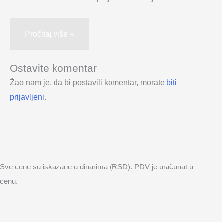
Pročitaj više »
Ostavite komentar
Žao nam je, da bi postavili komentar, morate
biti
prijavljeni
.
Sve cene su iskazane u dinarima (RSD). PDV je uračunat u
cenu.