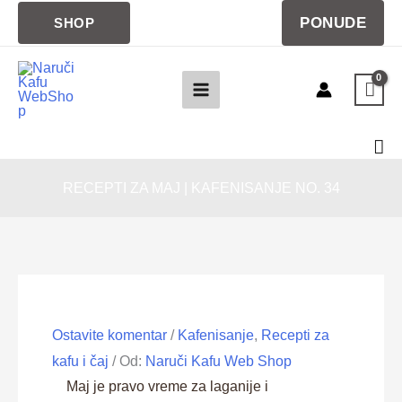
Pređi
PONUDE
SHOP
na
sadržaj
Pre
RECEPTI ZA MAJ | KAFENISANJE NO. 34
Ostavite komentar
/
Kafenisanje
,
Recepti za
kafu i čaj
/ Od:
Naruči Kafu Web Shop
Maj je pravo vreme za laganije i