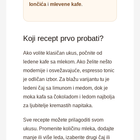
lončića
i
mlevene kafe
.
Koji recept prvo probati?
Ako volite klasičan ukus, počnite od
ledene kafe sa mlekom. Ako želite nešto
modernije i osvežavajuće, espresso tonic
je odličan izbor. Za blažu varijantu tu je
ledeni čaj sa limunom i medom, dok je
moka kafa sa čokoladom i ledom najbolja
za ljubitelje kremastih napitaka.
Sve recepte možete prilagoditi svom
ukusu. Promenite količinu mleka, dodajte
manje ili više leda, izaberite drugi čaj ili